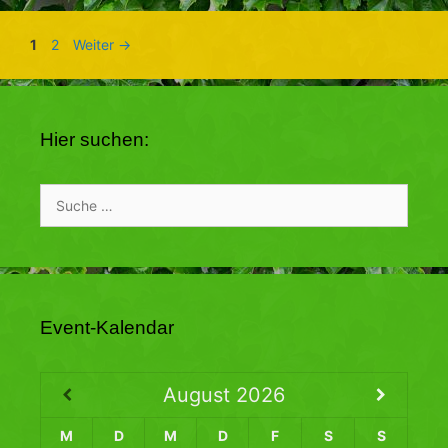
Seite
Seite
1
2
Weiter
→
Hier suchen:
Suche
nach:
Event-Kalendar
August
2026
M
D
M
D
F
S
S