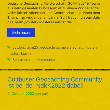
Deutsche Geocaching Meisterschaft (GCM) lädt 19 Teams
aus dem gesamten Bundesgebiet zu einem Wochenende
voller Rätsel, Abenteuer und Gemeinschaft ein. Nach dem
Triumph im vergangenen Jahr in Suhl trägt in diesem Jahr
das Team „Mystery Masters Lausitz“ die …
Mehr lesen
Schlagwörter
cottbus
,
gcm25
,
geocaching
,
meisterschaft
,
mystery
masters lausitz
Schreibe einen Kommentar
Cottbuser Geocaching Community
ist bei der NdkK2022 dabei!
9. Oktober 2022
von
palk