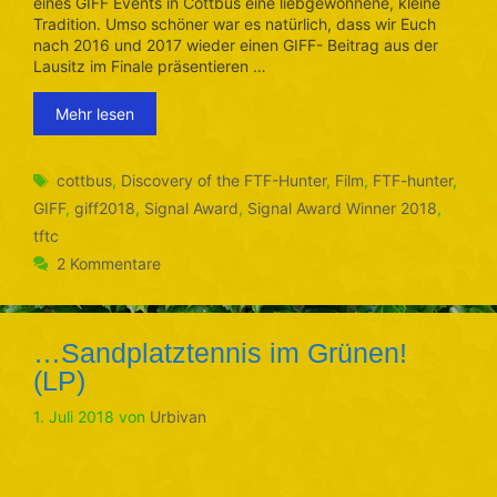
eines GIFF Events in Cottbus eine liebgewonnene, kleine
Tradition. Umso schöner war es natürlich, dass wir Euch
nach 2016 und 2017 wieder einen GIFF- Beitrag aus der
Lausitz im Finale präsentieren …
Mehr lesen
Schlagwörter
cottbus
,
Discovery of the FTF-Hunter
,
Film
,
FTF-hunter
,
GIFF
,
giff2018
,
Signal Award
,
Signal Award Winner 2018
,
tftc
2 Kommentare
…Sandplatztennis im Grünen!
(LP)
1. Juli 2018
von
Urbivan