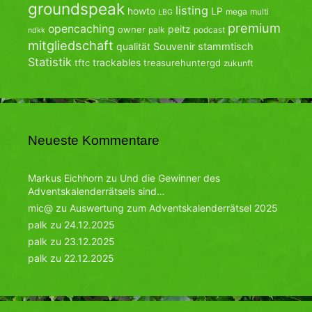
groundspeak
listing
howto
LP
mega
multi
LBG
premium
opencaching
peitz
owner
palk
podcast
ndkk
mitgliedschaft
qualität
Souvenir
stammtisch
Statistik
trackables
tftc
treasurehuntergd
zukunft
Neueste Kommentare
Markus Eichhorn
zu
Und die Gewinner des
Adventskalenderrätsels sind…
mic@
zu
Auswertung zum Adventskalenderrätsel 2025
palk
zu
24.12.2025
palk
zu
23.12.2025
palk
zu
22.12.2025