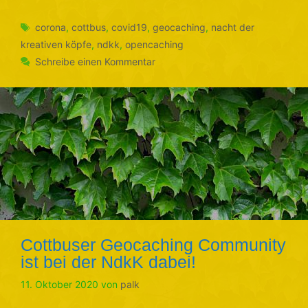
Schlagwörter
corona
,
cottbus
,
covid19
,
geocaching
,
nacht der
kreativen köpfe
,
ndkk
,
opencaching
Schreibe einen Kommentar
Cottbuser Geocaching Community
ist bei der NdkK dabei!
11. Oktober 2020
von
palk