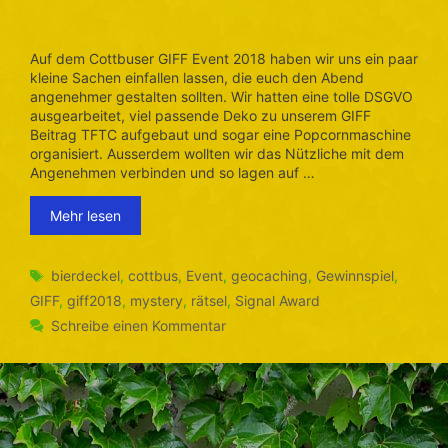
Auf dem Cottbuser GIFF Event 2018 haben wir uns ein paar
kleine Sachen einfallen lassen, die euch den Abend
angenehmer gestalten sollten. Wir hatten eine tolle DSGVO
ausgearbeitet, viel passende Deko zu unserem GIFF
Beitrag TFTC aufgebaut und sogar eine Popcornmaschine
organisiert. Ausserdem wollten wir das Nützliche mit dem
Angenehmen verbinden und so lagen auf …
Mehr lesen
Schlagwörter
bierdeckel
,
cottbus
,
Event
,
geocaching
,
Gewinnspiel
,
GIFF
,
giff2018
,
mystery
,
rätsel
,
Signal Award
Schreibe einen Kommentar