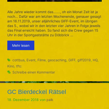
Alle Jahre wieder kommt das……., oh ein Monat Zeit ist ja
noch… Dafür war am letzten Wochenende, genauer gesagt
am 16.11.2019, unser alljährliches GIFF-Event, im übrigen
das 5., wobei wir in den letzten vier Jahren in Folge jeweils
das Final erreicht haben. So fand sich die Crew gegen 15
Uhr in der Sportgaststätte zu Döbbrick …
Mehr lesen
Schlagwörter
cottbus
,
Event
,
Filme
,
geocaching
,
GIFF
,
giff2019
,
HQ
,
Kino
,
tftc
Schreibe einen Kommentar
GC Bierdeckel Rätsel
18. Dezember 2018
von
palk