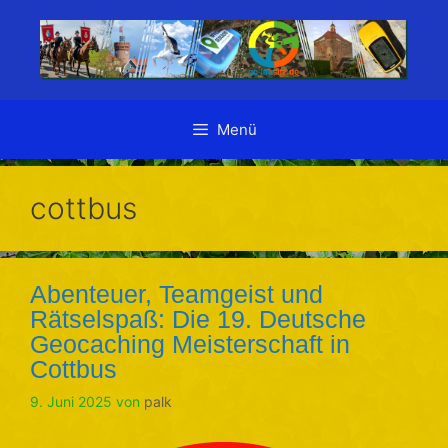
Zum
Inhalt
springen
Menü
cottbus
Abenteuer, Teamgeist und
Rätselspaß: Die 19. Deutsche
Geocaching Meisterschaft in
Cottbus
9. Juni 2025
von
palk