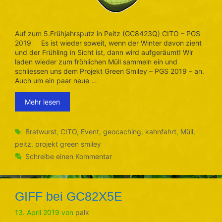
Auf zum 5.Frühjahrsputz in Peitz (GC8423Q) CITO – PGS
2019 Es ist wieder soweit, wenn der Winter davon zieht
und der Frühling in Sicht ist, dann wird aufgeräumt! Wir
laden wieder zum fröhlichen Müll sammeln ein und
schliessen uns dem Projekt Green Smiley – PGS 2019 – an.
Auch um ein paar neue …
Mehr lesen
Schlagwörter
Bratwurst
,
CITO
,
Event
,
geocaching
,
kahnfahrt
,
Müll
,
peitz
,
projekt green smiley
Schreibe einen Kommentar
GIFF bei GC82X5E
13. April 2019
von
palk