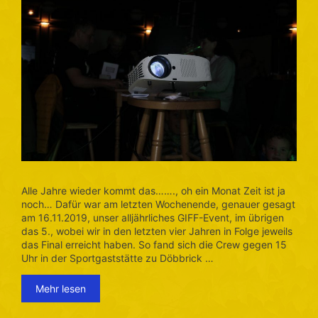
Alle Jahre wieder kommt das……., oh ein Monat Zeit ist ja
noch… Dafür war am letzten Wochenende, genauer gesagt
am 16.11.2019, unser alljährliches GIFF-Event, im übrigen
das 5., wobei wir in den letzten vier Jahren in Folge jeweils
das Final erreicht haben. So fand sich die Crew gegen 15
Uhr in der Sportgaststätte zu Döbbrick …
Mehr lesen