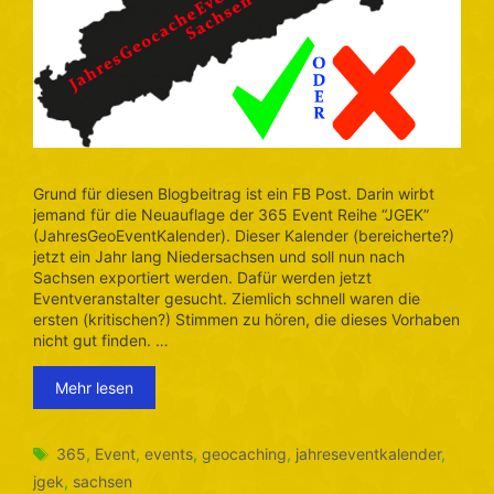
Grund für diesen Blogbeitrag ist ein FB Post. Darin wirbt
jemand für die Neuauflage der 365 Event Reihe “JGEK”
(JahresGeoEventKalender). Dieser Kalender (bereicherte?)
jetzt ein Jahr lang Niedersachsen und soll nun nach
Sachsen exportiert werden. Dafür werden jetzt
Eventveranstalter gesucht. Ziemlich schnell waren die
ersten (kritischen?) Stimmen zu hören, die dieses Vorhaben
nicht gut finden. …
Mehr lesen
Schlagwörter
365
,
Event
,
events
,
geocaching
,
jahreseventkalender
,
jgek
,
sachsen