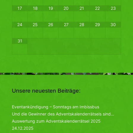
17
18
19
20
21
22
23
24
25
26
27
28
29
30
31
Unsere neuesten Beiträge:
Eventankündigung – Sonntags am Imbissbus
Und die Gewinner des Adventskalenderrätsels sind…
Auswertung zum Adventskalenderrätsel 2025
24.12.2025