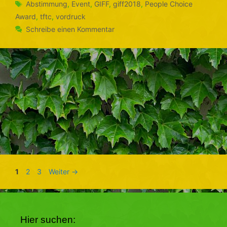
Schlagwörter
Abstimmung
,
Event
,
GIFF
,
giff2018
,
People Choice
Award
,
tftc
,
vordruck
Schreibe einen Kommentar
Seite
Seite
Seite
1
2
3
Weiter
→
Hier suchen: