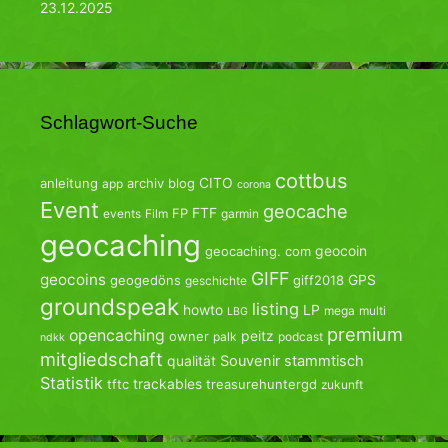
23.12.2025
Schlagwort-Suche
cottbus
CITO
anleitung
archiv
blog
app
corona
Event
geocache
FTF
FP
events
Film
garmin
geocaching
geocoin
geocaching. com
GIFF
geocoins
GPS
geogedöns
giff2018
geschichte
groundspeak
listing
howto
LP
mega
multi
LBG
premium
opencaching
peitz
owner
palk
podcast
ndkk
mitgliedschaft
qualität
Souvenir
stammtisch
Statistik
trackables
tftc
treasurehuntergd
zukunft