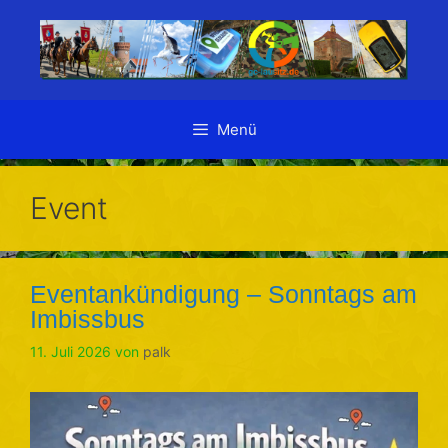
Zum
Inhalt
springen
Menü
Event
Eventankündigung – Sonntags am
Imbissbus
11. Juli 2026
von
palk