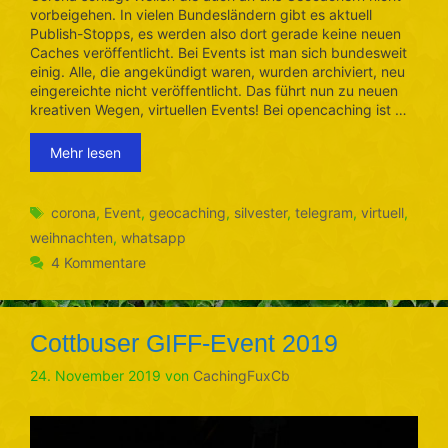
vorbeigehen. In vielen Bundesländern gibt es aktuell
Publish-Stopps, es werden also dort gerade keine neuen
Caches veröffentlicht. Bei Events ist man sich bundesweit
einig. Alle, die angekündigt waren, wurden archiviert, neu
eingereichte nicht veröffentlicht. Das führt nun zu neuen
kreativen Wegen, virtuellen Events! Bei opencaching ist …
Mehr lesen
Schlagwörter
corona
,
Event
,
geocaching
,
silvester
,
telegram
,
virtuell
,
weihnachten
,
whatsapp
4 Kommentare
Cottbuser GIFF-Event 2019
24. November 2019
von
CachingFuxCb