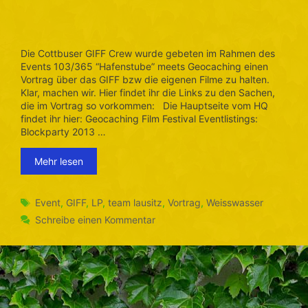
Die Cottbuser GIFF Crew wurde gebeten im Rahmen des
Events 103/365 “Hafenstube” meets Geocaching einen
Vortrag über das GIFF bzw die eigenen Filme zu halten.
Klar, machen wir. Hier findet ihr die Links zu den Sachen,
die im Vortrag so vorkommen: Die Hauptseite vom HQ
findet ihr hier: Geocaching Film Festival Eventlistings:
Blockparty 2013 …
Mehr lesen
Schlagwörter
Event
,
GIFF
,
LP
,
team lausitz
,
Vortrag
,
Weisswasser
Schreibe einen Kommentar