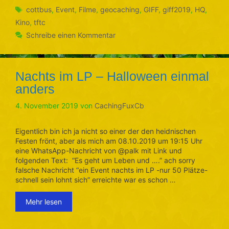
Schlagwörter
cottbus
,
Event
,
Filme
,
geocaching
,
GIFF
,
giff2019
,
HQ
,
Kino
,
tftc
Schreibe einen Kommentar
Nachts im LP – Halloween einmal
anders
4. November 2019
von
CachingFuxCb
Eigentlich bin ich ja nicht so einer der den heidnischen
Festen frönt, aber als mich am 08.10.2019 um 19:15 Uhr
eine WhatsApp-Nachricht von @palk mit Link und
folgenden Text: “Es geht um Leben und ….” ach sorry
falsche Nachricht “ein Event nachts im LP -nur 50 Plätze-
schnell sein lohnt sich” erreichte war es schon …
Mehr lesen