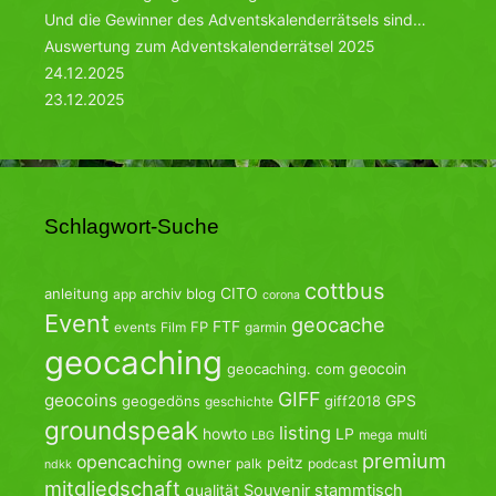
Und die Gewinner des Adventskalenderrätsels sind…
Auswertung zum Adventskalenderrätsel 2025
24.12.2025
23.12.2025
Schlagwort-Suche
cottbus
CITO
anleitung
archiv
blog
app
corona
Event
geocache
FTF
FP
events
Film
garmin
geocaching
geocoin
geocaching. com
GIFF
geocoins
GPS
geogedöns
giff2018
geschichte
groundspeak
listing
howto
LP
mega
multi
LBG
premium
opencaching
peitz
owner
palk
podcast
ndkk
mitgliedschaft
qualität
Souvenir
stammtisch