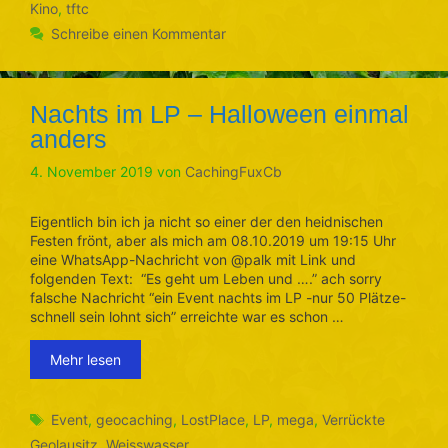
Kino
,
tftc
Schreibe einen Kommentar
Nachts im LP – Halloween einmal
anders
4. November 2019
von
CachingFuxCb
Eigentlich bin ich ja nicht so einer der den heidnischen
Festen frönt, aber als mich am 08.10.2019 um 19:15 Uhr
eine WhatsApp-Nachricht von @palk mit Link und
folgenden Text: “Es geht um Leben und ….” ach sorry
falsche Nachricht “ein Event nachts im LP -nur 50 Plätze-
schnell sein lohnt sich” erreichte war es schon …
Mehr lesen
Schlagwörter
Event
,
geocaching
,
LostPlace
,
LP
,
mega
,
Verrückte
Geolausitz
,
Weisswasser