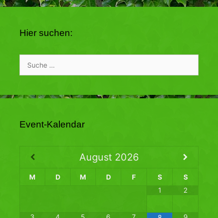
Hier suchen:
Suche
nach:
Event-Kalendar
August
2026
M
D
M
D
F
S
S
1
2
3
4
5
6
7
9
8