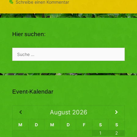
Schreibe einen Kommentar
Hier suchen:
Suche
nach:
Event-Kalendar
August
2026
M
D
M
D
F
S
S
1
2