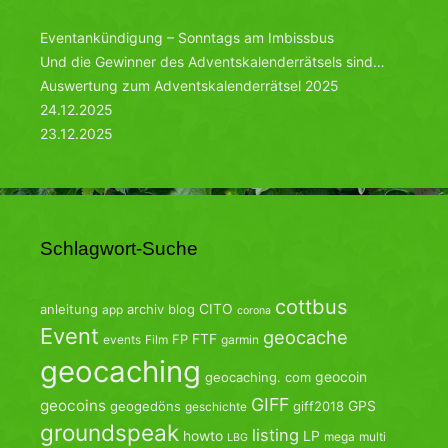
Eventankündigung – Sonntags am Imbissbus
Und die Gewinner des Adventskalenderrätsels sind…
Auswertung zum Adventskalenderrätsel 2025
24.12.2025
23.12.2025
Schlagwort-Suche
cottbus
CITO
anleitung
archiv
blog
app
corona
Event
geocache
FTF
FP
events
Film
garmin
geocaching
geocoin
geocaching. com
GIFF
geocoins
GPS
geogedöns
giff2018
geschichte
groundspeak
listing
howto
LP
mega
multi
LBG