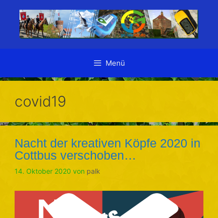
Zum
Inhalt
springen
Menü
covid19
Nacht der kreativen Köpfe 2020 in
Cottbus verschoben…
14. Oktober 2020
von
palk