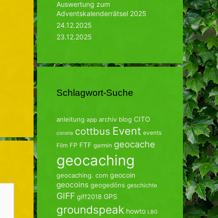
Auswertung zum
Adventskalenderrätsel 2025
24.12.2025
23.12.2025
Schlagwort-Suche
CITO
anleitung
archiv
blog
app
Event
cottbus
events
corona
geocache
FTF
FP
Film
garmin
geocaching
geocoin
geocaching. com
geocoins
geogedöns
geschichte
GIFF
GPS
giff2018
groundspeak
howto
LBG