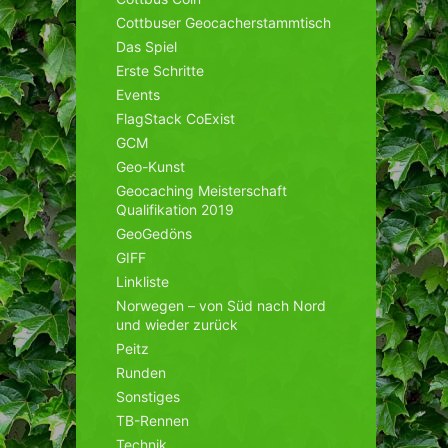
Cottbuser Geocacherstammtisch
Das Spiel
Erste Schritte
Events
FlagStack CoExist
GCM
Geo-Kunst
Geocaching Meisterschaft
Qualifikation 2019
GeoGedöns
GIFF
Linkliste
Norwegen – von Süd nach Nord
und wieder zurück
Peitz
Runden
Sonstiges
TB-Rennen
Technik