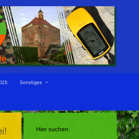
025
Sonstiges
i!
Hier suchen: