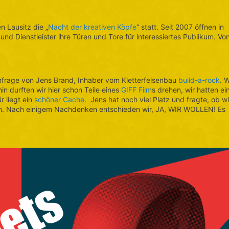
n Lausitz die „
Nacht der kreativen Köpfe
“ statt. Seit 2007 öffnen in
nd Dienstleister ihre Türen und Tore für interessiertes Publikum. Vo
nfrage von Jens Brand, Inhaber vom Kletterfelsenbau
build-a-rock
. W
n durften wir hier schon Teile eines
GIFF Film
s drehen, wir hatten ei
r liegt ein
schöner Cache
. Jens hat noch viel Platz und fragte, ob wi
en. Nach einigem Nachdenken entschieden wir, JA, WIR WOLLEN! Es