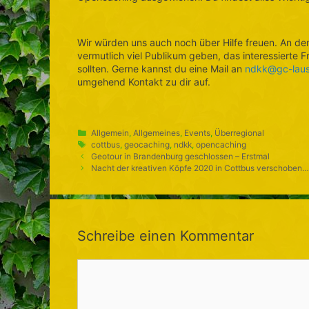
Wir würden uns auch noch über Hilfe freuen. An d
vermutlich viel Publikum geben, das interessiert
sollten. Gerne kannst du eine Mail an
ndkk@gc-laus
umgehend Kontakt zu dir auf.
Kategorien
Allgemein
,
Allgemeines
,
Events
,
Überregional
Schlagwörter
cottbus
,
geocaching
,
ndkk
,
opencaching
Geotour in Brandenburg geschlossen – Erstmal
Nacht der kreativen Köpfe 2020 in Cottbus verschoben
Schreibe einen Kommentar
Kommentar