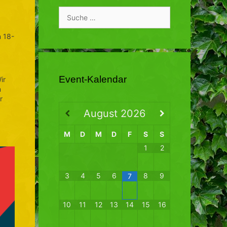
Suche
nach:
n 18-
Event-Kalendar
ir
n
r
August
2026
M
D
M
D
F
S
S
1
2
3
4
5
6
8
9
7
10
11
12
13
14
15
16