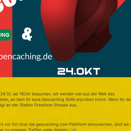
24.10. ab 18Uhr besuchen, wir werden viel aus der Welt des
ben, an dem ihr eure Geocaching Skills erproben könnt. Wenn ihr d
igt an der Station Drewitzer Strasse aus.
vent vor Ort über die geocaching.com Plattform einzureichen, sind wir 
ge zu unserem Treffen unter diesem
Link
.