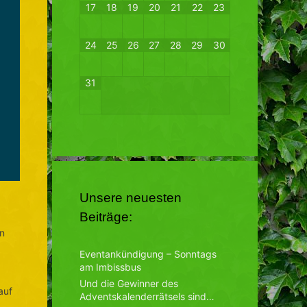
17
18
19
20
21
22
23
24
25
26
27
28
29
30
31
Unsere neuesten
Beiträge:
en
Eventankündigung – Sonntags
am Imbissbus
Und die Gewinner des
auf
Adventskalenderrätsels sind…