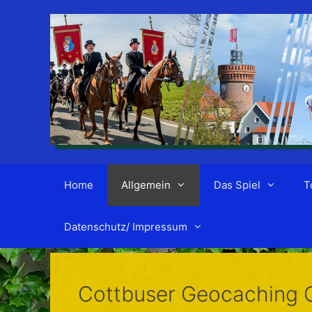
Zum
Inhalt
springen
Home
Allgemein
Das Spiel
T
Datenschutz/ Impressum
Cottbuser Geocaching C