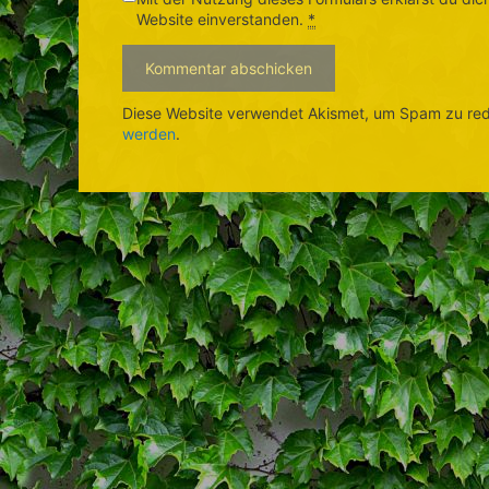
Website einverstanden.
*
Diese Website verwendet Akismet, um Spam zu re
werden
.