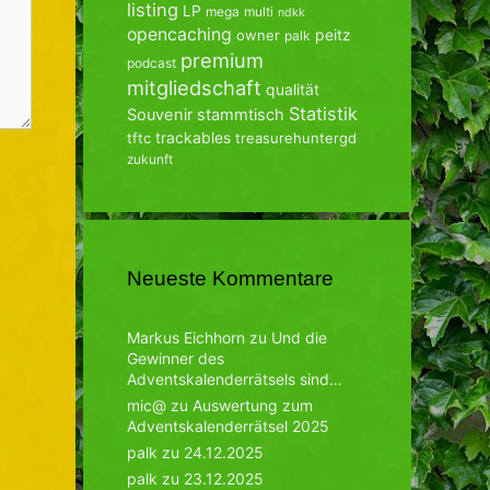
listing
LP
mega
multi
ndkk
opencaching
peitz
owner
palk
premium
podcast
mitgliedschaft
qualität
Statistik
Souvenir
stammtisch
trackables
tftc
treasurehuntergd
zukunft
Neueste Kommentare
Markus Eichhorn
zu
Und die
Gewinner des
Adventskalenderrätsels sind…
mic@
zu
Auswertung zum
Adventskalenderrätsel 2025
palk
zu
24.12.2025
palk
zu
23.12.2025