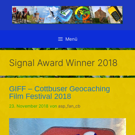
Zum
Inhalt
springen
Menü
Signal Award Winner 2018
GIFF – Cottbuser Geocaching
Film Festival 2018
23. November 2018
von
asp_fan_cb