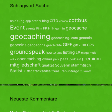
Schlagwort-Suche
cottbus
CITO
anleitung
archiv
blog
app
corona
Event
geocache
FTF
FP
events
Film
garmin
geocaching
geocoin
geocaching. com
GIFF
geocoins
GPS
geogedöns
giff2018
geschichte
groundspeak
listing
howto
LP
mega
multi
LBG
premium
opencaching
peitz
owner
palk
podcast
ndkk
mitgliedschaft
qualität
Souvenir
stammtisch
Statistik
trackables
tftc
treasurehuntergd
zukunft
Neueste Kommentare