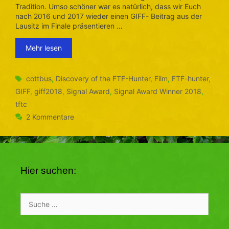
Tradition. Umso schöner war es natürlich, dass wir Euch
nach 2016 und 2017 wieder einen GIFF- Beitrag aus der
Lausitz im Finale präsentieren …
Mehr lesen
Schlagwörter
cottbus
,
Discovery of the FTF-Hunter
,
Film
,
FTF-hunter
,
GIFF
,
giff2018
,
Signal Award
,
Signal Award Winner 2018
,
tftc
2 Kommentare
Hier suchen:
Suche
nach: