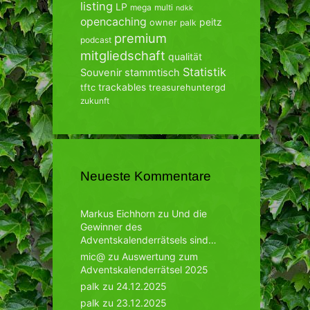
listing
LP
mega
multi
ndkk
opencaching
peitz
owner
palk
premium
podcast
mitgliedschaft
qualität
Statistik
Souvenir
stammtisch
trackables
tftc
treasurehuntergd
zukunft
Neueste Kommentare
Markus Eichhorn
zu
Und die
Gewinner des
Adventskalenderrätsels sind…
mic@
zu
Auswertung zum
Adventskalenderrätsel 2025
palk
zu
24.12.2025
palk
zu
23.12.2025