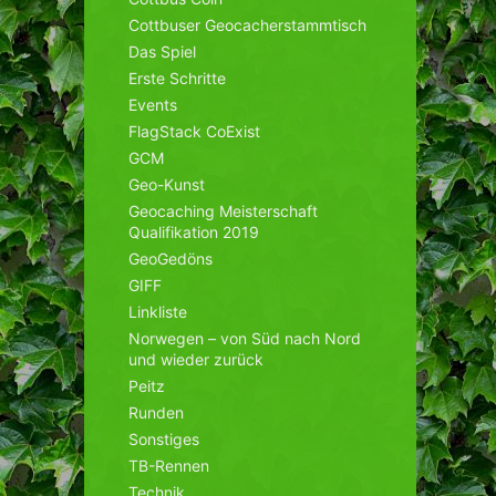
Cottbuser Geocacherstammtisch
Das Spiel
Erste Schritte
Events
FlagStack CoExist
GCM
Geo-Kunst
Geocaching Meisterschaft
Qualifikation 2019
GeoGedöns
GIFF
Linkliste
Norwegen – von Süd nach Nord
und wieder zurück
Peitz
Runden
Sonstiges
TB-Rennen
Technik