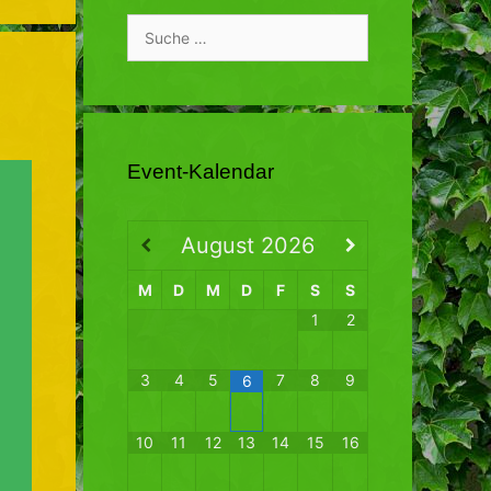
Suche
nach:
Event-Kalendar
August
2026
M
D
M
D
F
S
S
1
2
3
4
5
7
8
9
6
10
11
12
13
14
15
16