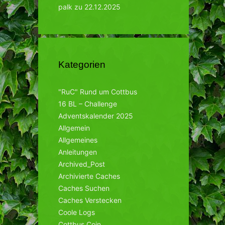
palk
zu
22.12.2025
Kategorien
"RuC" Rund um Cottbus
16 BL – Challenge
Adventskalender 2025
Allgemein
Allgemeines
Anleitungen
Archived_Post
Archivierte Caches
Caches Suchen
Caches Verstecken
Coole Logs
Cottbus Coin