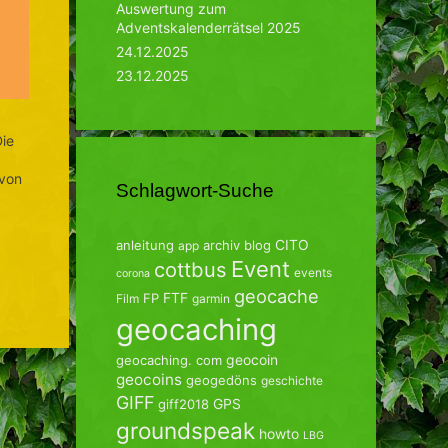
Auswertung zum
Adventskalenderrätsel 2025
24.12.2025
23.12.2025
Die
 von
Schlagwort-Suche
CITO
anleitung
archiv
blog
app
Event
cottbus
events
corona
geocache
FTF
FP
Film
garmin
geocaching
geocoin
geocaching. com
geocoins
geogedöns
geschichte
GIFF
GPS
giff2018
groundspeak
howto
LBG