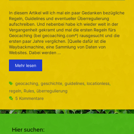
In diesem Artikel will ich mal ein paar Gedanken bezügliche
Regeln, Guidelines und eventueller Überregulierung
aufschreiben. Und nebenbei habe ich wieder weit in der
Vergangenheit gekramt und mal die ersten Regeln fürs
Geocaching (bei gecoaching.com*) rausgesucht und die
ersten paar Jahre verglichen. [Quelle dafür ist die
Waybackmachine, eine Sammlung von Daten von
Websites. Dabei werden …
Mehr lesen
Schlagwörter
geocaching
,
geschichte
,
guidelines
,
locationless
,
regeln
,
Rules
,
überregulierung
5 Kommentare
Hier suchen: