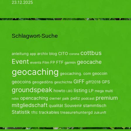
23.12.2025
Schlagwort-Suche
cottbus
CITO
anleitung
archiv
blog
app
corona
Event
geocache
FTF
FP
events
Film
garmin
geocaching
geocoin
geocaching. com
GIFF
geocoins
GPS
geogedöns
giff2018
geschichte
groundspeak
listing
howto
LP
mega
multi
LBG
premium
opencaching
peitz
owner
palk
podcast
ndkk
mitgliedschaft
qualität
Souvenir
stammtisch
Statistik
trackables
tftc
treasurehuntergd
zukunft