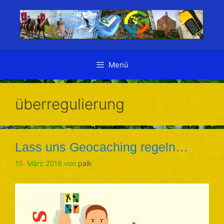
Zum
Inhalt
springen
Menü
überregulierung
Lass uns Geocaching regeln…
15. März 2019
von
palk