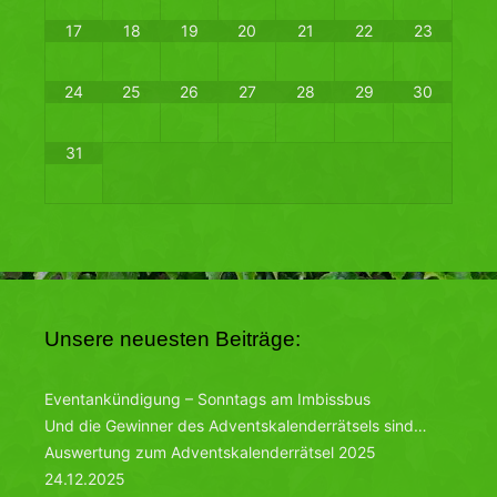
17
18
19
20
21
22
23
24
25
26
27
28
29
30
31
Unsere neuesten Beiträge:
Eventankündigung – Sonntags am Imbissbus
Und die Gewinner des Adventskalenderrätsels sind…
Auswertung zum Adventskalenderrätsel 2025
24.12.2025