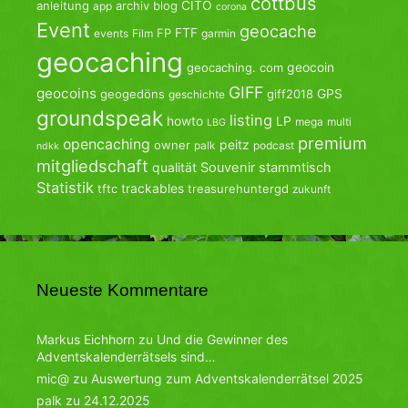
cottbus
CITO
anleitung
archiv
blog
app
corona
Event
geocache
FTF
FP
events
Film
garmin
geocaching
geocoin
geocaching. com
GIFF
geocoins
GPS
geogedöns
giff2018
geschichte
groundspeak
listing
howto
LP
mega
multi
LBG
premium
opencaching
peitz
owner
palk
podcast
ndkk
mitgliedschaft
qualität
Souvenir
stammtisch
Statistik
trackables
tftc
treasurehuntergd
zukunft
Neueste Kommentare
Markus Eichhorn
zu
Und die Gewinner des
Adventskalenderrätsels sind…
mic@
zu
Auswertung zum Adventskalenderrätsel 2025
palk
zu
24.12.2025