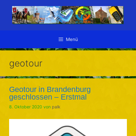
Zum
Inhalt
springen
Menü
geotour
Geotour in Brandenburg
geschlossen – Erstmal
8. Oktober 2020
von
palk