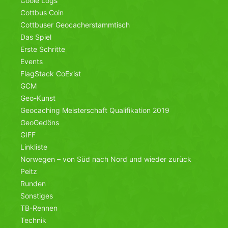
Coole Logs
Cottbus Coin
Cottbuser Geocacherstammtisch
Das Spiel
Erste Schritte
Events
FlagStack CoExist
GCM
Geo-Kunst
Geocaching Meisterschaft Qualifikation 2019
GeoGedöns
GIFF
Linkliste
Norwegen – von Süd nach Nord und wieder zurück
Peitz
Runden
Sonstiges
TB-Rennen
Technik