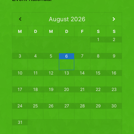
August
2026
M
D
M
D
F
S
S
1
2
3
4
5
7
8
9
6
10
11
12
13
14
15
16
17
18
19
20
21
22
23
24
25
26
27
28
29
30
31