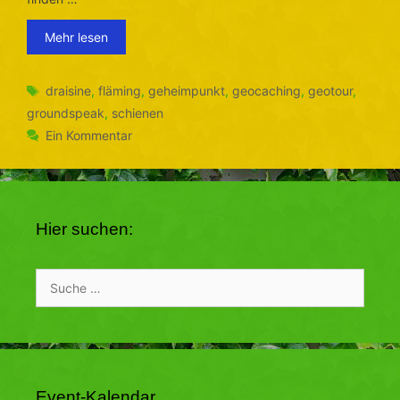
Mehr lesen
Schlagwörter
draisine
,
fläming
,
geheimpunkt
,
geocaching
,
geotour
,
groundspeak
,
schienen
Ein Kommentar
Hier suchen:
Suche
nach:
Event-Kalendar