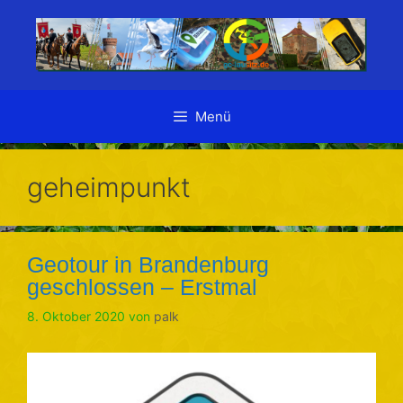
Zum
Inhalt
springen
Menü
geheimpunkt
Geotour in Brandenburg
geschlossen – Erstmal
8. Oktober 2020
von
palk