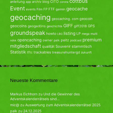
cottbus
CITO
anleitung
archiv
blog
app
corona
Event
geocache
FTF
FP
events
Film
garmin
geocaching
geocoin
geocaching. com
GIFF
geocoins
GPS
geogedöns
giff2018
geschichte
groundspeak
listing
howto
LP
mega
multi
LBG
premium
opencaching
peitz
owner
palk
podcast
ndkk
mitgliedschaft
qualität
Souvenir
stammtisch
Statistik
trackables
tftc
treasurehuntergd
zukunft
Neueste Kommentare
Markus Eichhorn
zu
Und die Gewinner des
Adventskalenderrätsels sind…
mic@
zu
Auswertung zum Adventskalenderrätsel 2025
palk
zu
24.12.2025