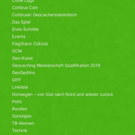
Coole Logs
Cottbus Coin
Cottbuser Geocacherstammtisch
Das Spiel
Erste Schritte
Events
FlagStack CoExist
GCM
Geo-Kunst
Geocaching Meisterschaft Qualifikation 2019
GeoGedöns
GIFF
Linkliste
Norwegen – von Süd nach Nord und wieder zurück
Peitz
Runden
Sonstiges
TB-Rennen
Technik