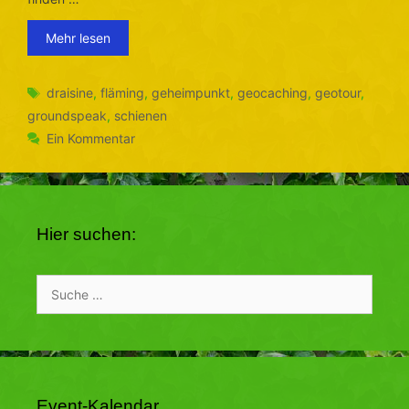
Mehr lesen
Schlagwörter
draisine
,
fläming
,
geheimpunkt
,
geocaching
,
geotour
,
groundspeak
,
schienen
Ein Kommentar
Hier suchen:
Suche
nach:
Event-Kalendar