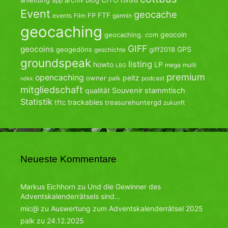
app
corona
Event
geocache
FTF
FP
events
Film
garmin
geocaching
geocoin
geocaching. com
GIFF
geocoins
GPS
geogedöns
giff2018
geschichte
groundspeak
listing
howto
LP
mega
multi
LBG
premium
opencaching
peitz
owner
palk
podcast
ndkk
mitgliedschaft
qualität
Souvenir
stammtisch
Statistik
trackables
tftc
treasurehuntergd
zukunft
Neueste Kommentare
Markus Eichhorn
zu
Und die Gewinner des
Adventskalenderrätsels sind…
mic@
zu
Auswertung zum Adventskalenderrätsel 2025
palk
zu
24.12.2025