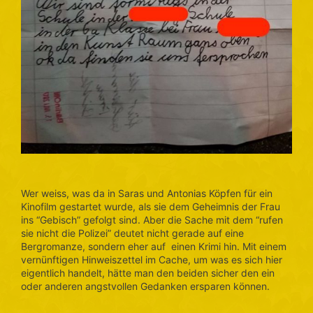
Wer weiss, was da in Saras und Antonias Köpfen für ein
Kinofilm gestartet wurde, als sie dem Geheimnis der Frau
ins “Gebisch” gefolgt sind. Aber die Sache mit dem “rufen
sie nicht die Polizei” deutet nicht gerade auf eine
Bergromanze, sondern eher auf einen Krimi hin. Mit einem
vernünftigen Hinweiszettel im Cache, um was es sich hier
eigentlich handelt, hätte man den beiden sicher den ein
oder anderen angstvollen Gedanken ersparen können.