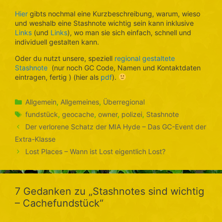
Hier
gibts nochmal eine Kurzbeschreibung, warum, wieso
und weshalb eine Stashnote wichtig sein kann inklusive
Links
(und
Links
), wo man sie sich einfach, schnell und
individuell gestalten kann.
Oder du nutzt unsere, speziell
regional gestaltete
Stashnote
(nur noch GC Code, Namen und Kontaktdaten
eintragen, fertig ) (hier als
pdf
).
Kategorien
Allgemein
,
Allgemeines
,
Überregional
Schlagwörter
fundstück
,
geocache
,
owner
,
polizei
,
Stashnote
Der verlorene Schatz der MIA Hyde – Das GC-Event der
Extra-Klasse
Lost Places – Wann ist Lost eigentlich Lost?
7 Gedanken zu „Stashnotes sind wichtig
– Cachefundstück“