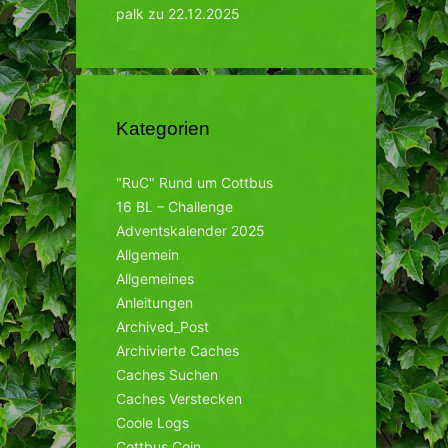
palk
zu
22.12.2025
Kategorien
"RuC" Rund um Cottbus
16 BL – Challenge
Adventskalender 2025
Allgemein
Allgemeines
Anleitungen
Archived_Post
Archivierte Caches
Caches Suchen
Caches Verstecken
Coole Logs
Cottbus Coin