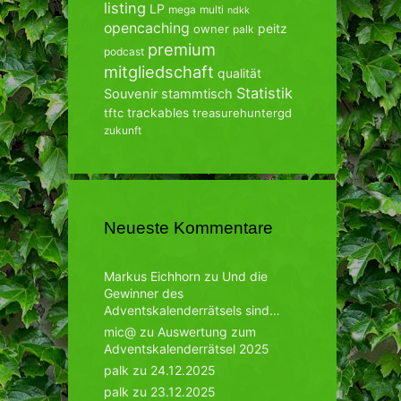
listing
LP
mega
multi
ndkk
opencaching
peitz
owner
palk
premium
podcast
mitgliedschaft
qualität
Statistik
Souvenir
stammtisch
trackables
tftc
treasurehuntergd
zukunft
Neueste Kommentare
Markus Eichhorn
zu
Und die
Gewinner des
Adventskalenderrätsels sind…
mic@
zu
Auswertung zum
Adventskalenderrätsel 2025
palk
zu
24.12.2025
palk
zu
23.12.2025