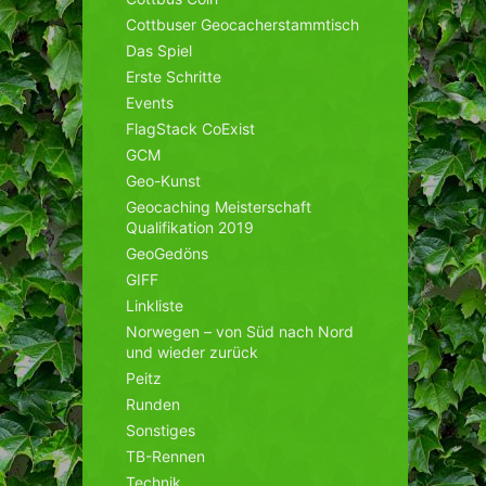
Cottbuser Geocacherstammtisch
Das Spiel
Erste Schritte
Events
FlagStack CoExist
GCM
Geo-Kunst
Geocaching Meisterschaft
Qualifikation 2019
GeoGedöns
GIFF
Linkliste
Norwegen – von Süd nach Nord
und wieder zurück
Peitz
Runden
Sonstiges
TB-Rennen
Technik