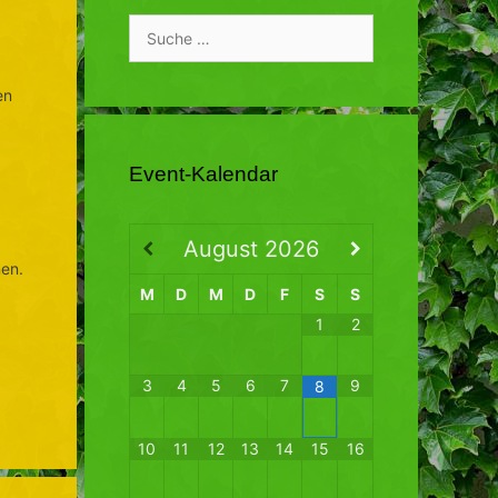
Suche
nach:
en
Event-Kalendar
August
2026
nen.
M
D
M
D
F
S
S
1
2
3
4
5
6
7
9
8
10
11
12
13
14
15
16