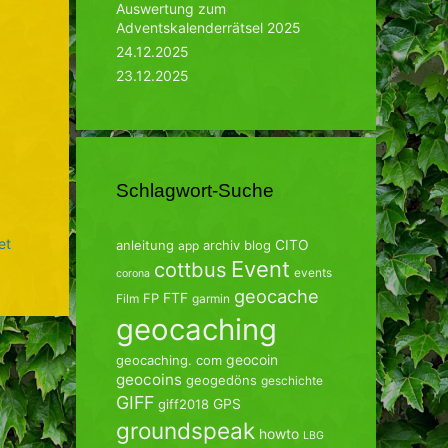
Auswertung zum
Adventskalenderrätsel 2025
24.12.2025
23.12.2025
Schlagwort-Suche
et
CITO
anleitung
archiv
blog
app
Event
cottbus
events
corona
geocache
FTF
FP
Film
garmin
geocaching
geocoin
geocaching. com
geocoins
geogedöns
geschichte
GIFF
GPS
giff2018
groundspeak
howto
LBG