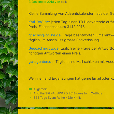
2. Dezember 2018
von
palk
Kleine Sammlung von Adventskalendern aus der Ge
Kati1988.de
: jeden Tag einen TB Dicovercode errä
Preis. Einsendeschluss 31.12.2018
gcaching-online.de
: Frage beantworten, Emailantw
täglich, im Anschluss grosse Endverlosung.
Geocachingbw.de
: täglich eine Frage per Antwort
richtigen Antworten einen Preis.
gc-agenten.de
: Täglich eine Mail schicken mit Ac
Wenn jemand Ergänzungen hat gerne Email oder Ko
Kategorien
Allgemein
And the SIGNAL AWARD 2018 goes to…. Cottbus
365 Tage Event Reihe – Die Kritik