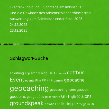
Eventankündigung – Sonntags am Imbissbus
Und die Gewinner des Adventskalenderrätsels sind…
Auswertung zum Adventskalenderrätsel 2025
24.12.2025
23.12.2025
Schlagwort-Suche
cottbus
CITO
anleitung
archiv
blog
app
corona
Event
geocache
FTF
FP
events
Film
garmin
geocaching
geocoin
geocaching. com
GIFF
geocoins
GPS
geogedöns
giff2018
geschichte
groundspeak
listing
howto
LP
mega
multi
LBG