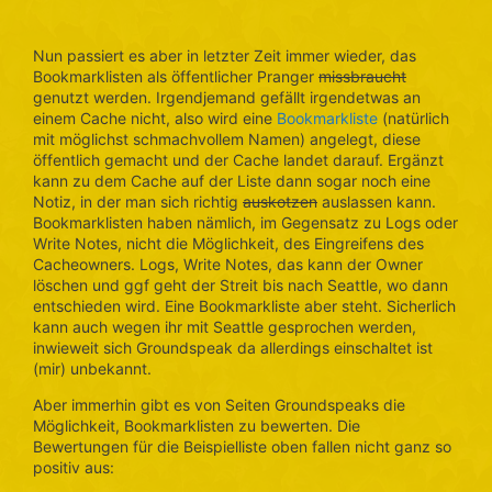
Nun passiert es aber in letzter Zeit immer wieder, das
Bookmarklisten als öffentlicher Pranger
missbraucht
genutzt werden. Irgendjemand gefällt irgendetwas an
einem Cache nicht, also wird eine
Bookmarkliste
(natürlich
mit möglichst schmachvollem Namen) angelegt, diese
öffentlich gemacht und der Cache landet darauf. Ergänzt
kann zu dem Cache auf der Liste dann sogar noch eine
Notiz, in der man sich richtig
auskotzen
auslassen kann.
Bookmarklisten haben nämlich, im Gegensatz zu Logs oder
Write Notes, nicht die Möglichkeit, des Eingreifens des
Cacheowners. Logs, Write Notes, das kann der Owner
löschen und ggf geht der Streit bis nach Seattle, wo dann
entschieden wird. Eine Bookmarkliste aber steht. Sicherlich
kann auch wegen ihr mit Seattle gesprochen werden,
inwieweit sich Groundspeak da allerdings einschaltet ist
(mir) unbekannt.
Aber immerhin gibt es von Seiten Groundspeaks die
Möglichkeit, Bookmarklisten zu bewerten. Die
Bewertungen für die Beispielliste oben fallen nicht ganz so
positiv aus: