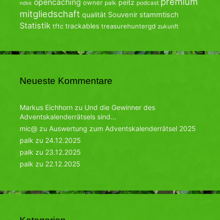
premium
opencaching
peitz
owner
palk
podcast
ndkk
mitgliedschaft
qualität
Souvenir
stammtisch
Statistik
trackables
tftc
treasurehuntergd
zukunft
Neueste Kommentare
Markus Eichhorn
zu
Und die Gewinner des
Adventskalenderrätsels sind…
mic@
zu
Auswertung zum Adventskalenderrätsel 2025
palk
zu
24.12.2025
palk
zu
23.12.2025
palk
zu
22.12.2025