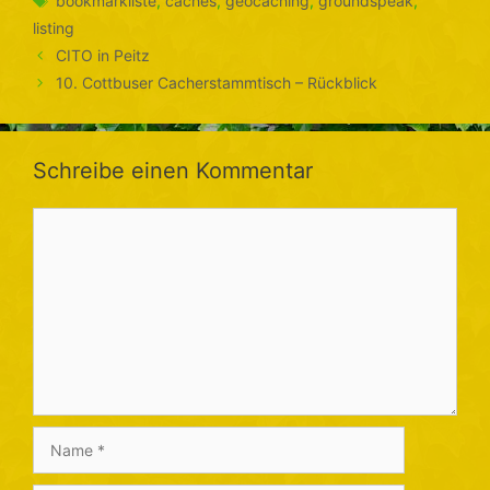
bookmarkliste
,
caches
,
geocaching
,
groundspeak
,
listing
CITO in Peitz
10. Cottbuser Cacherstammtisch – Rückblick
Schreibe einen Kommentar
Kommentar
Name