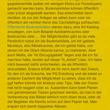
gegebenenfalls später mit wenigen Klicks zur Pocketquery
gemacht werden kann. Bookmarklisten können öffentlich
oder privat eingestellt werden. Das entscheidet dann
darüber, ob nur der Anleger sie sehen kann oder sie
öffentlich am rechten Rand des Cachelistings auftauchen.
Öffentliche Bookmarklisten
dienen dazu, eine Art Katalog
anzulegen, von zum Beispiel Autobahncaches oder
Bootcaches oder …. Der Möglichkeiten gibt es da viele.
Persönlich nutze ich die Bookmarkliste, um mir gelöste
Mysterys, also Rätselcaches, die ich gelöst habe, von
denen ich die (Start-)Koords kenne, zu markieren. Aber
auch Multis, die “im Einzugsgebiet” liegen und die ich für
machbar halte, landen auf dieser “in_Arbeit” Liste. Ich habe
mich bewusst dafür entschieden, sie als öffentlich
einzustellen. Erstens erfüllt sie für mich damit den Zweck,
für den ich sie brauche, der PQ Erstellung und sie bietet so
anderen Cachern die Möglichkeit zu sehen, dass ich da
ggf helfen könnte mit Anstoss oder Tipp, falls der Owner
mal nicht reagiert oder so. Ausserdem kann beim Planen
von gemeinsamen Touren geschaut werden, ob man in der
Vorbereitung das Rätsel wirklich noch lösen muss, oder ob
der Begleiter die Koords schon auf dem Papier hat. Man
erspart sich damit doppeltes Rätseln.