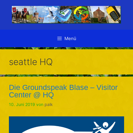
Zum
Inhalt
springen
Menü
seattle HQ
Die Groundspeak Blase – Visitor
Center @ HQ
10. Juni 2019
von
palk