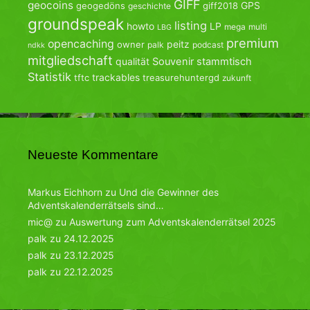
GIFF
geocoins
GPS
geogedöns
giff2018
geschichte
groundspeak
listing
howto
LP
mega
multi
LBG
premium
opencaching
peitz
owner
palk
podcast
ndkk
mitgliedschaft
qualität
Souvenir
stammtisch
Statistik
trackables
tftc
treasurehuntergd
zukunft
Neueste Kommentare
Markus Eichhorn
zu
Und die Gewinner des
Adventskalenderrätsels sind…
mic@
zu
Auswertung zum Adventskalenderrätsel 2025
palk
zu
24.12.2025
palk
zu
23.12.2025
palk
zu
22.12.2025