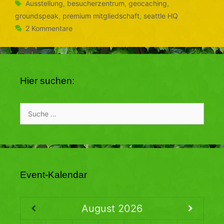
Schlagwörter
Ausstellung
,
besucherzentrum
,
geocaching
,
groundspeak
,
premium mitgliedschaft
,
seattle HQ
2 Kommentare
Hier suchen:
Suche
nach:
Event-Kalendar
August
2026