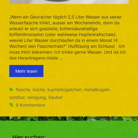
„Wenn ein Geocacher täglich 2,5 Liter Wasser aus seiner
Wasserflasche trinkt, ausser am Wochenende, denn da
erlaubt er sich gesüsste, kohlensäurehaltige
Koffeinlimonaden (oder wahlweise Hopfenkaltschale),
wieviel Liter Wasser durchlaufen da in einem Monat (4
Wochen) den Flaschenhals?“ (Auflösung am Schluss) Ich
muss mich bekennen: Ich trinke gerne Wasser. Und da ich
des Herantragens müde …
Mehr lesen
Schlagwörter
flasche
,
küche
,
kupferkügelchen
,
metallkugeln
,
outdoor
,
reinigung
,
Sauber
9 Kommentare
Hier suchen: