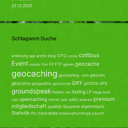
23.12.2025
Schlagwort-Suche
cottbus
CITO
anleitung
archiv
blog
app
corona
Event
geocache
FTF
FP
events
Film
garmin
geocaching
geocoin
geocaching. com
GIFF
geocoins
GPS
geogedöns
giff2018
geschichte
groundspeak
listing
howto
LP
mega
multi
LBG
premium
opencaching
peitz
owner
palk
podcast
ndkk
mitgliedschaft
qualität
Souvenir
stammtisch
Statistik
trackables
tftc
treasurehuntergd
zukunft