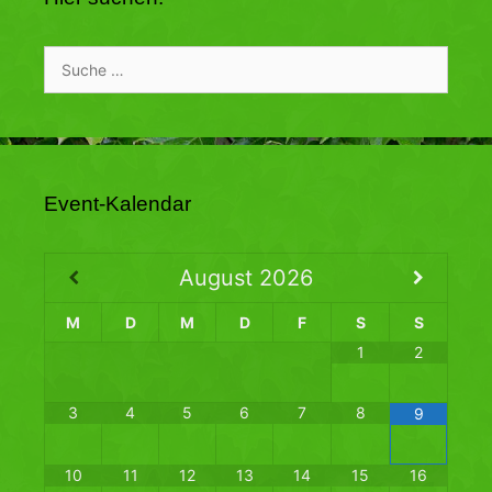
Suche
nach:
Event-Kalendar
August
2026
M
D
M
D
F
S
S
1
2
3
4
5
6
7
8
9
10
11
12
13
14
15
16