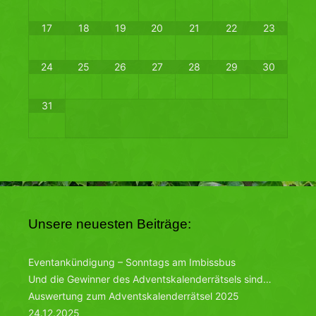
17
18
19
20
21
22
23
24
25
26
27
28
29
30
31
Unsere neuesten Beiträge:
Eventankündigung – Sonntags am Imbissbus
Und die Gewinner des Adventskalenderrätsels sind…
Auswertung zum Adventskalenderrätsel 2025
24.12.2025