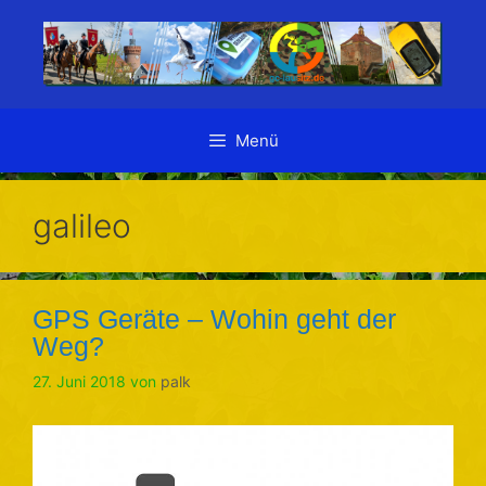
Zum
Inhalt
springen
Menü
galileo
GPS Geräte – Wohin geht der
Weg?
27. Juni 2018
von
palk