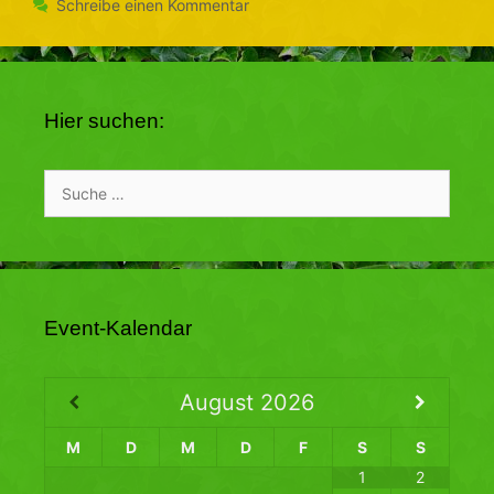
Schreibe einen Kommentar
Hier suchen:
Suche
nach:
Event-Kalendar
August
2026
M
D
M
D
F
S
S
1
2