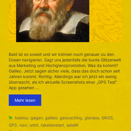
Bald ist es soweit und wir können noch genauer zu den
Dosen navigieren. Sagt uns jedenfalls die bunte Glitzerwelt
aus Marketing und Hochglanzpromotion. Was da kommt?
Galileo. Jetzt sagen sicher viele, dass das doch schon seit
Jahren kommt. Richtig. Allerdings war ich jetzt ein wenig
überrascht, als ich aktuelle Screenshots einer „GPS Test“
App gesehen …
Mehr lesen
Schlagwörter
beidou
,
gagan
,
galileo
,
geocaching
,
glonass
,
GNSS
,
GPS
,
navi
,
orbit
,
raketenstart
,
satellit