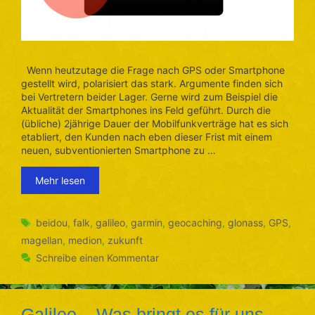
Wenn heutzutage die Frage nach GPS oder Smartphone
gestellt wird, polarisiert das stark. Argumente finden sich
bei Vertretern beider Lager. Gerne wird zum Beispiel die
Aktualität der Smartphones ins Feld geführt. Durch die
(übliche) 2jährige Dauer der Mobilfunkverträge hat es sich
etabliert, den Kunden nach eben dieser Frist mit einem
neuen, subventionierten Smartphone zu …
Mehr lesen
Schlagwörter
beidou
,
falk
,
galileo
,
garmin
,
geocaching
,
glonass
,
GPS
,
magellan
,
medion
,
zukunft
Schreibe einen Kommentar
Galileo – Was bringt es für uns