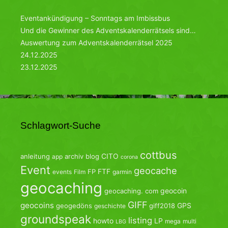
Eventankündigung – Sonntags am Imbissbus
Und die Gewinner des Adventskalenderrätsels sind…
Auswertung zum Adventskalenderrätsel 2025
24.12.2025
23.12.2025
Schlagwort-Suche
cottbus
CITO
anleitung
archiv
blog
app
corona
Event
geocache
FTF
FP
events
Film
garmin
geocaching
geocoin
geocaching. com
GIFF
geocoins
GPS
geogedöns
giff2018
geschichte
groundspeak
listing
howto
LP
mega
multi
LBG