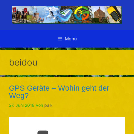
Zum
Inhalt
springen
Menü
beidou
GPS Geräte – Wohin geht der
Weg?
27. Juni 2018
von
palk