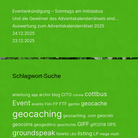
Eventankündigung – Sonntags am Imbissbus
Und die Gewinner des Adventskalenderrätsels sind…
Auswertung zum Adventskalenderrätsel 2025
24.12.2025
23.12.2025
Schlagwort-Suche
cottbus
CITO
anleitung
archiv
blog
app
corona
Event
geocache
FTF
FP
events
Film
garmin
geocaching
geocoin
geocaching. com
GIFF
geocoins
GPS
geogedöns
giff2018
geschichte
groundspeak
listing
howto
LP
mega
multi
LBG