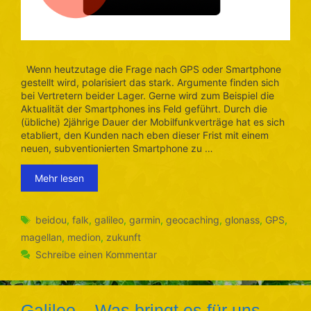
Wenn heutzutage die Frage nach GPS oder Smartphone
gestellt wird, polarisiert das stark. Argumente finden sich
bei Vertretern beider Lager. Gerne wird zum Beispiel die
Aktualität der Smartphones ins Feld geführt. Durch die
(übliche) 2jährige Dauer der Mobilfunkverträge hat es sich
etabliert, den Kunden nach eben dieser Frist mit einem
neuen, subventionierten Smartphone zu …
Mehr lesen
Schlagwörter
beidou
,
falk
,
galileo
,
garmin
,
geocaching
,
glonass
,
GPS
,
magellan
,
medion
,
zukunft
Schreibe einen Kommentar
Galileo – Was bringt es für uns