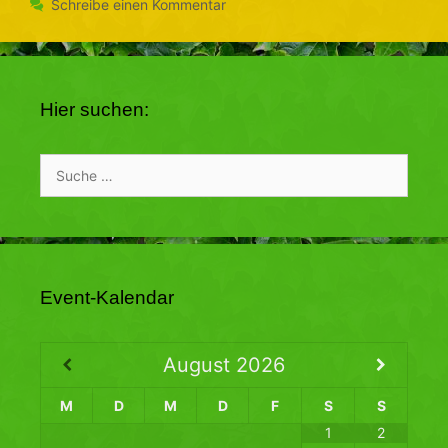
Schreibe einen Kommentar
Hier suchen:
Suche
nach:
Event-Kalendar
August
2026
M
D
M
D
F
S
S
1
2