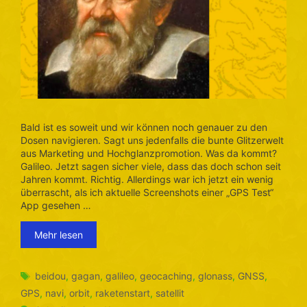
Bald ist es soweit und wir können noch genauer zu den
Dosen navigieren. Sagt uns jedenfalls die bunte Glitzerwelt
aus Marketing und Hochglanzpromotion. Was da kommt?
Galileo. Jetzt sagen sicher viele, dass das doch schon seit
Jahren kommt. Richtig. Allerdings war ich jetzt ein wenig
überrascht, als ich aktuelle Screenshots einer „GPS Test“
App gesehen …
Mehr lesen
Schlagwörter
beidou
,
gagan
,
galileo
,
geocaching
,
glonass
,
GNSS
,
GPS
,
navi
,
orbit
,
raketenstart
,
satellit