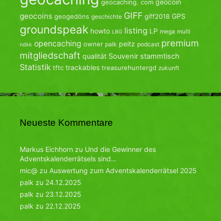
geocoin
geocaching. com
GIFF
geocoins
GPS
geogedöns
giff2018
geschichte
groundspeak
listing
howto
LP
mega
multi
LBG
premium
opencaching
peitz
owner
palk
podcast
ndkk
mitgliedschaft
qualität
Souvenir
stammtisch
Statistik
trackables
tftc
treasurehuntergd
zukunft
Neueste Kommentare
Markus Eichhorn
zu
Und die Gewinner des
Adventskalenderrätsels sind…
mic@
zu
Auswertung zum Adventskalenderrätsel 2025
palk
zu
24.12.2025
palk
zu
23.12.2025
palk
zu
22.12.2025