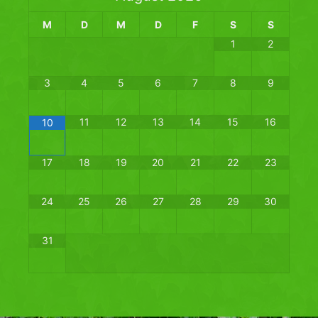
M
D
M
D
F
S
S
1
2
3
4
5
6
7
8
9
11
12
13
14
15
16
10
17
18
19
20
21
22
23
24
25
26
27
28
29
30
31