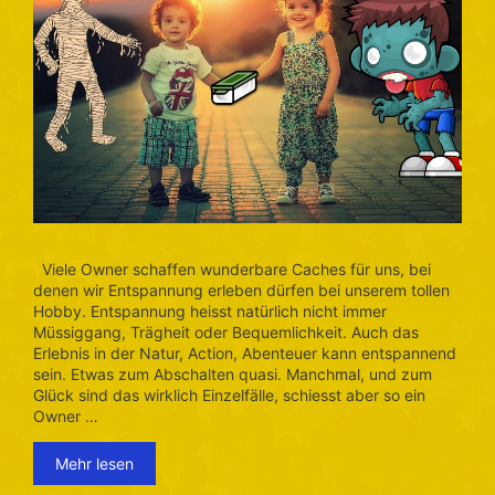
Viele Owner schaffen wunderbare Caches für uns, bei
denen wir Entspannung erleben dürfen bei unserem tollen
Hobby. Entspannung heisst natürlich nicht immer
Müssiggang, Trägheit oder Bequemlichkeit. Auch das
Erlebnis in der Natur, Action, Abenteuer kann entspannend
sein. Etwas zum Abschalten quasi. Manchmal, und zum
Glück sind das wirklich Einzelfälle, schiesst aber so ein
Owner …
Mehr lesen