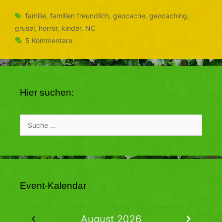
Schlagwörter
familie
,
familien freundlich
,
geocache
,
geocaching
,
grusel
,
horror
,
kinder
,
NC
5 Kommentare
Hier suchen:
Suche
nach:
Event-Kalendar
August
2026