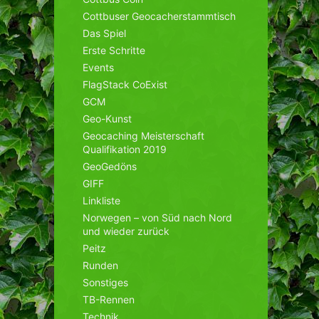
Cottbuser Geocacherstammtisch
Das Spiel
Erste Schritte
Events
FlagStack CoExist
GCM
Geo-Kunst
Geocaching Meisterschaft
Qualifikation 2019
GeoGedöns
GIFF
Linkliste
Norwegen – von Süd nach Nord
und wieder zurück
Peitz
Runden
Sonstiges
TB-Rennen
Technik