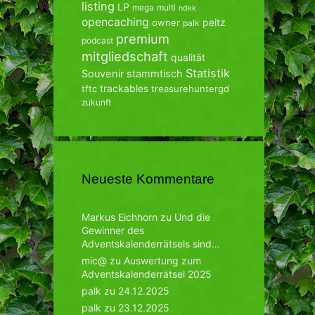
listing
LP
mega
multi
ndkk
opencaching
peitz
owner
palk
premium
podcast
mitgliedschaft
qualität
Statistik
Souvenir
stammtisch
trackables
tftc
treasurehuntergd
zukunft
Neueste Kommentare
Markus Eichhorn
zu
Und die
Gewinner des
Adventskalenderrätsels sind…
mic@
zu
Auswertung zum
Adventskalenderrätsel 2025
palk
zu
24.12.2025
palk
zu
23.12.2025