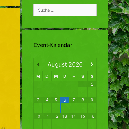
Suche
nach:
Event-Kalendar
August
2026
M
D
M
D
F
S
S
1
2
3
4
5
7
8
9
6
10
11
12
13
14
15
16
ekt