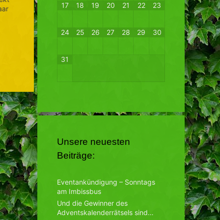
17
18
19
20
21
22
23
aar
24
25
26
27
28
29
30
31
Unsere neuesten
Beiträge:
Eventankündigung – Sonntags
am Imbissbus
Und die Gewinner des
Adventskalenderrätsels sind…