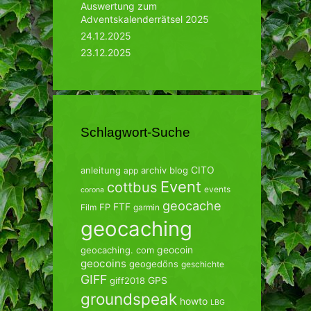
Auswertung zum
Adventskalenderrätsel 2025
24.12.2025
23.12.2025
Schlagwort-Suche
CITO
anleitung
archiv
blog
app
Event
cottbus
events
corona
geocache
FTF
FP
Film
garmin
geocaching
geocoin
geocaching. com
geocoins
geogedöns
geschichte
GIFF
GPS
giff2018
groundspeak
howto
LBG