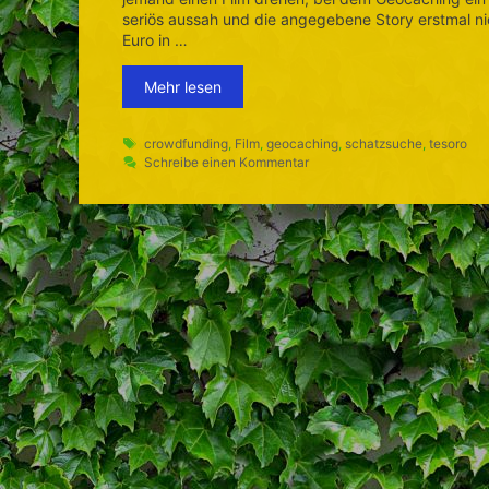
seriös aussah und die angegebene Story erstmal nic
Euro in …
Mehr lesen
Schlagwörter
crowdfunding
,
Film
,
geocaching
,
schatzsuche
,
tesoro
Schreibe einen Kommentar