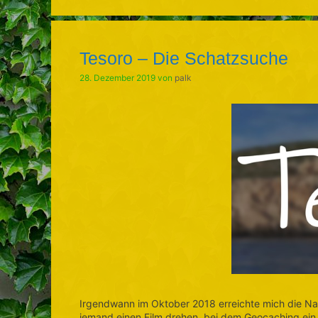
Tesoro – Die Schatzsuche
28. Dezember 2019
von
palk
Irgendwann im Oktober 2018 erreichte mich die Na
jemand einen Film drehen, bei dem Geocaching ein 