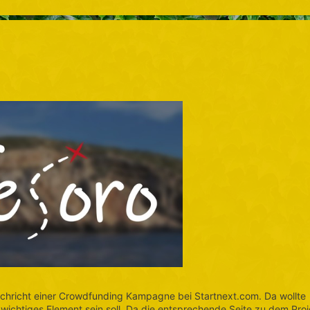
chricht einer Crowdfunding Kampagne bei Startnext.com. Da wollte
wichtiges Element sein soll. Da die entsprechende Seite zu dem Proj