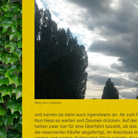
Weg nach Gedser.
und kamen da dann auch irgendwann an. Ab zum Fähr
Nun hiess es warten und Daumen drücken. Auf der R
hatten zwar nun für eine Überfahrt bezahlt, ob das
die reservierten Käufer abgefertigt, im Anschluss m
warten und warten. Schliesslich Glück gehabt. Als wi