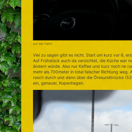
auf der Fahrt.
Viel zu sagen gibt es nicht. Start um kurz vor 8, e
Auf Frühstück auch da verzichtet, die Küche war no
ändern würde. Also nur Kaffee und kurz noch ne r
mehr als 700meter in total falscher Richtung weg. 
rasch durch und dann über die Öresundbrücke (52
ein, genauer, Kopenhagen.