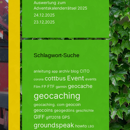
Auswertung zum
Adventskalenderrätsel 2025
24.12.2025
23.12.2025
Schlagwort-Suche
CITO
anleitung
archiv
blog
app
Event
cottbus
events
corona
geocache
FTF
FP
Film
garmin
geocaching
geocoin
geocaching. com
geocoins
geogedöns
geschichte
GIFF
GPS
giff2018
groundspeak
howto
LBG