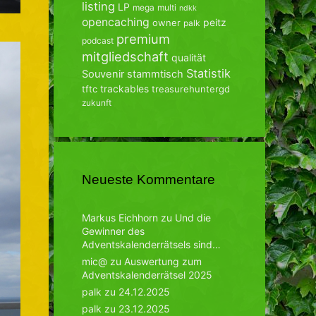
listing
LP
mega
multi
ndkk
opencaching
peitz
owner
palk
premium
podcast
mitgliedschaft
qualität
Statistik
Souvenir
stammtisch
trackables
tftc
treasurehuntergd
zukunft
Neueste Kommentare
Markus Eichhorn
zu
Und die
Gewinner des
Adventskalenderrätsels sind…
mic@
zu
Auswertung zum
Adventskalenderrätsel 2025
palk
zu
24.12.2025
palk
zu
23.12.2025