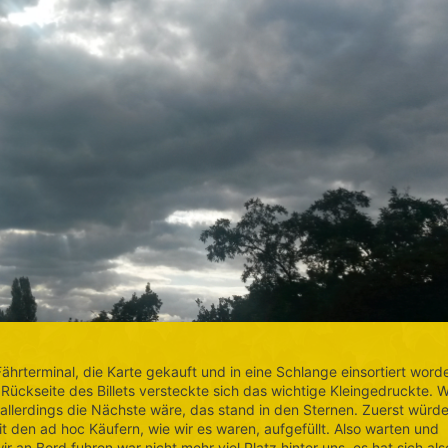
terminal, die Karte gekauft und in eine Schlange einsortiert word
ückseite des Billets versteckte sich das wichtige Kleingedruckte. W
 allerdings die Nächste wäre, das stand in den Sternen. Zuerst würd
it den ad hoc Käufern, wie wir es waren, aufgefüllt. Also warten und
r an Bord fuhren war nicht mehr viel Platz hinter uns, es hat sich als