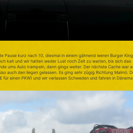
rste Pause kurz nach 10, diesmal in einem gähnend leeren Burger King
ch kalt und wir hatten weder Lust noch Zeit zu warten, bis sich das
unde ums Auto trampeln, dann gings weiter. Der nächste Cache war 
Also auch den liegen gelassen. Es ging sehr zügig Richtung Malmö. D
€ für einen PKW) und wir verlassen Schweden und fahren in Dänema