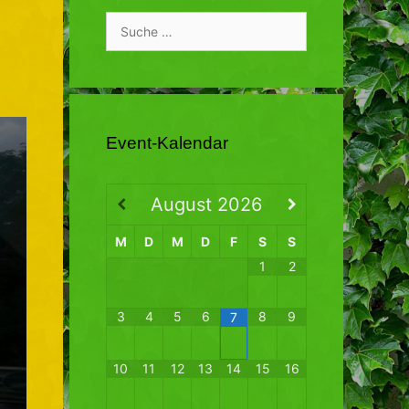
Suche
nach:
Event-Kalendar
August
2026
M
D
M
D
F
S
S
1
2
3
4
5
6
8
9
7
10
11
12
13
14
15
16