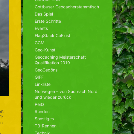
Cottbuser Geocacherstammtisch
Das Spiel
Erste Schritte
Events
FlagStack CoExist
GCM
Geo-Kunst
Geocaching Meisterschaft
Qualifikation 2019
GeoGedöns
GIFF
Linkliste
Norwegen – von Süd nach Nord
und wieder zurück
Peitz
en.
Runden
ir
Sonstiges
en
TB-Rennen
Technik
o