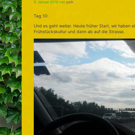
5. Januar 2016
von
palk
Tag 10:
Und es geht weiter. Heute früher Start, wir haben e
Frühstückskultur und dann ab auf die Strasse.