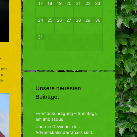
17
18
19
20
21
22
23
24
25
26
27
28
29
30
31
.
auch
ort
rk
Unsere neuesten
Beiträge:
Eventankündigung – Sonntags
am Imbissbus
Und die Gewinner des
Adventskalenderrätsels sind…