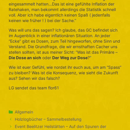
eingesammelt hatten…Das ist eine gefühlte Inflation der
Ratehaken, man bekommt allerdings die Statistik schnell
voll. Aber ich habe eigentlich keinen Spaß ( jedenfalls
keinen wie früher ! ) bei der Sache.”
Was will uns das sagen? Ich glaube, das GC befindet sich
im Augenblick in einer inflationären Situation. An jeder
“Ecke” gibt es Dosen, zum Teil hingeworfen, ohne Sinn und
Verstand. Die Grundfrage, die wir ernsthaften Cacher uns
stellen sollten, ist aus meiner Sicht: “Was ist das Primäre –
Die Dose an sich
oder
Der Weg zur Dose
?”
Wie ist euer Gefühl, wie nordet ihr euch aus, um am “Spass”
zu bleiben? Was ist die Konsequenz, wie sieht die Zukunft
aus? Sehen wir das falsch?
LG sendet das team flor61
Kategorien
Allgemein
Holzlogbücher – Sammelbestellung
Event Beelitzer Heilstätten – Auf den Spuren der