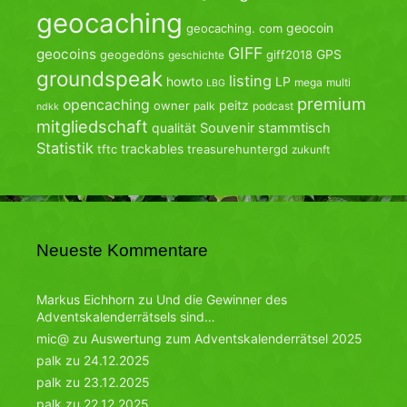
geocaching
geocoin
geocaching. com
GIFF
geocoins
GPS
geogedöns
giff2018
geschichte
groundspeak
listing
howto
LP
mega
multi
LBG
premium
opencaching
peitz
owner
palk
podcast
ndkk
mitgliedschaft
qualität
Souvenir
stammtisch
Statistik
trackables
tftc
treasurehuntergd
zukunft
Neueste Kommentare
Markus Eichhorn
zu
Und die Gewinner des
Adventskalenderrätsels sind…
mic@
zu
Auswertung zum Adventskalenderrätsel 2025
palk
zu
24.12.2025
palk
zu
23.12.2025
palk
zu
22.12.2025