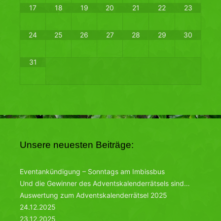
17
18
19
20
21
22
23
24
25
26
27
28
29
30
31
Unsere neuesten Beiträge:
Eventankündigung – Sonntags am Imbissbus
Und die Gewinner des Adventskalenderrätsels sind…
Auswertung zum Adventskalenderrätsel 2025
24.12.2025
23.12.2025