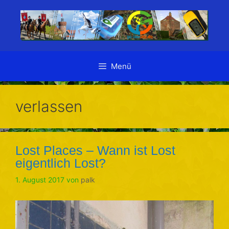
Zum
Inhalt
springen
Menü
verlassen
Lost Places – Wann ist Lost
eigentlich Lost?
1. August 2017
von
palk