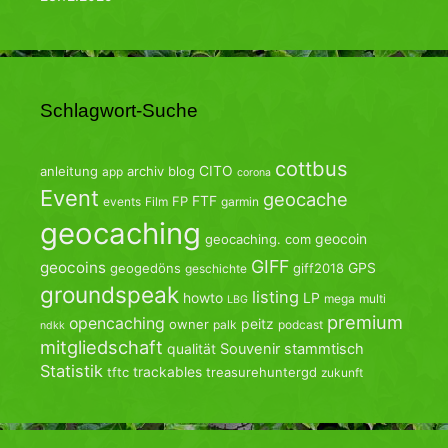
Schlagwort-Suche
cottbus
CITO
anleitung
archiv
blog
app
corona
Event
geocache
FTF
FP
events
Film
garmin
geocaching
geocoin
geocaching. com
GIFF
geocoins
GPS
geogedöns
giff2018
geschichte
groundspeak
listing
howto
LP
mega
multi
LBG
premium
opencaching
peitz
owner
palk
podcast
ndkk
mitgliedschaft
qualität
Souvenir
stammtisch
Statistik
trackables
tftc
treasurehuntergd
zukunft