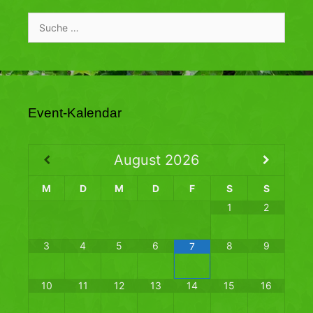
Suche
nach:
Event-Kalendar
August
2026
M
D
M
D
F
S
S
1
2
3
4
5
6
8
9
7
10
11
12
13
14
15
16