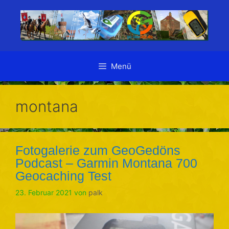
Zum
Inhalt
springen
Menü
montana
Fotogalerie zum GeoGedöns
Podcast – Garmin Montana 700
Geocaching Test
23. Februar 2021
von
palk