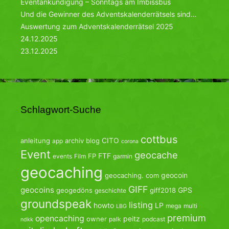
Eventankündigung – Sonntags am Imbissbus
Und die Gewinner des Adventskalenderrätsels sind…
Auswertung zum Adventskalenderrätsel 2025
24.12.2025
23.12.2025
Schlagwort-Suche
cottbus
CITO
anleitung
archiv
blog
app
corona
Event
geocache
FTF
FP
events
Film
garmin
geocaching
geocoin
geocaching. com
GIFF
geocoins
GPS
geogedöns
giff2018
geschichte
groundspeak
listing
howto
LP
mega
multi
LBG
premium
opencaching
peitz
owner
palk
podcast
ndkk