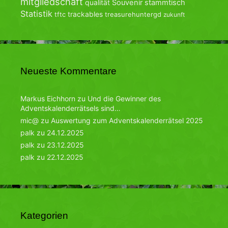
mitgliedschaft
qualität
Souvenir
stammtisch
Statistik
trackables
tftc
treasurehuntergd
zukunft
Neueste Kommentare
Markus Eichhorn
zu
Und die Gewinner des
Adventskalenderrätsels sind…
mic@
zu
Auswertung zum Adventskalenderrätsel 2025
palk
zu
24.12.2025
palk
zu
23.12.2025
palk
zu
22.12.2025
Kategorien