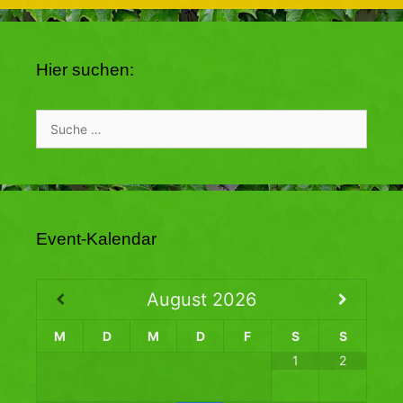
Hier suchen:
Suche
nach:
Event-Kalendar
August
2026
M
D
M
D
F
S
S
1
2