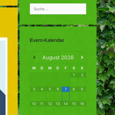
Suche
nach:
Event-Kalendar
August
2026
M
D
M
D
F
S
S
1
2
3
4
5
6
8
9
7
10
11
12
13
14
15
16