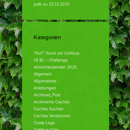
palk
zu
22.12.2025
Kategorien
"RuC" Rund um Cottbus
16 BL – Challenge
Adventskalender 2025
Allgemein
Allgemeines
Anleitungen
Archived_Post
Archivierte Caches
Caches Suchen
Caches Verstecken
Coole Logs
Cottbus Coin