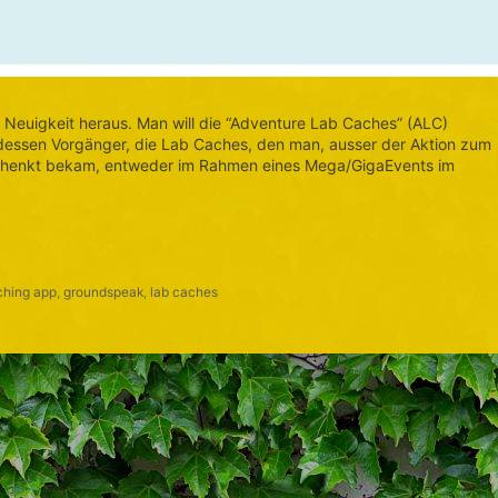
 Neuigkeit heraus. Man will die “Adventure Lab Caches” (ALC)
 dessen Vorgänger, die Lab Caches, den man, ausser der Aktion zum
schenkt bekam, entweder im Rahmen eines Mega/GigaEvents im
hing app
,
groundspeak
,
lab caches