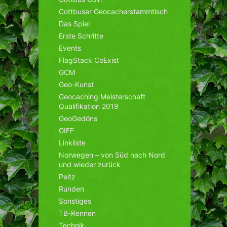
Cottbuser Geocacherstammtisch
Das Spiel
Erste Schritte
Events
FlagStack CoExist
GCM
Geo-Kunst
Geocaching Meisterschaft
Qualifikation 2019
GeoGedöns
GIFF
Linkliste
Norwegen – von Süd nach Nord
und wieder zurück
Peitz
Runden
Sonstiges
TB-Rennen
Technik