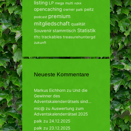
listing
LP
mega
multi
ndkk
opencaching
peitz
owner
palk
premium
podcast
mitgliedschaft
qualität
Statistik
Souvenir
stammtisch
trackables
tftc
treasurehuntergd
zukunft
Neueste Kommentare
Markus Eichhorn
zu
Und die
Gewinner des
Adventskalenderrätsels sind…
mic@
zu
Auswertung zum
Adventskalenderrätsel 2025
palk
zu
24.12.2025
palk
zu
23.12.2025