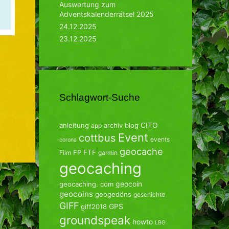
Auswertung zum
Adventskalenderrätsel 2025
24.12.2025
23.12.2025
Schlagwort-Suche
CITO
anleitung
archiv
blog
app
Event
cottbus
events
corona
geocache
FTF
FP
Film
garmin
geocaching
geocoin
geocaching. com
geocoins
geogedöns
geschichte
GIFF
GPS
giff2018
groundspeak
howto
LBG