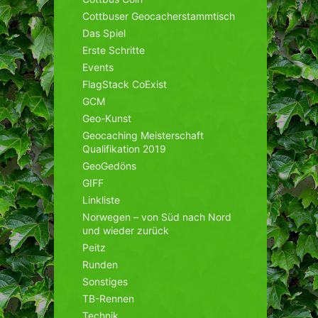
Cottbuser Geocacherstammtisch
Das Spiel
Erste Schritte
Events
FlagStack CoExist
GCM
Geo-Kunst
Geocaching Meisterschaft
Qualifikation 2019
GeoGedöns
GIFF
Linkliste
Norwegen – von Süd nach Nord
und wieder zurück
Peitz
Runden
Sonstiges
TB-Rennen
Technik