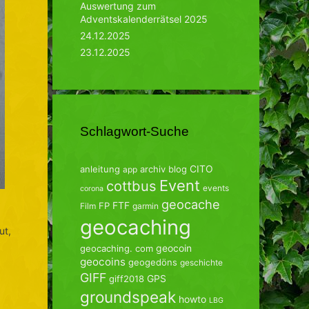
Auswertung zum
Adventskalenderrätsel 2025
24.12.2025
23.12.2025
Schlagwort-Suche
CITO
anleitung
archiv
blog
app
Event
cottbus
events
corona
geocache
FTF
FP
Film
garmin
geocaching
ut,
geocoin
geocaching. com
geocoins
geogedöns
geschichte
GIFF
GPS
giff2018
groundspeak
howto
LBG