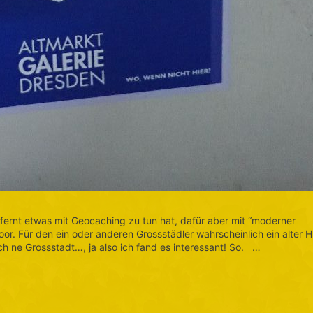
tfernt etwas mit Geocaching zu tun hat, dafür aber mit “moderner
or. Für den ein oder anderen Grossstädler wahrscheinlich ein alter H
ch ne Grossstadt…, ja also ich fand es interessant! So. …