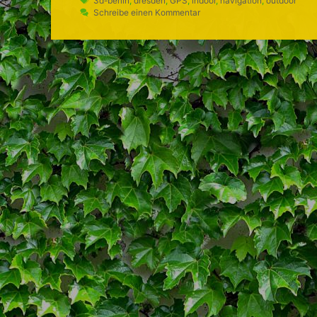
3d-berlin
,
dresden
,
GPS
,
indoor
,
navigation
,
outdoor
Schreibe einen Kommentar