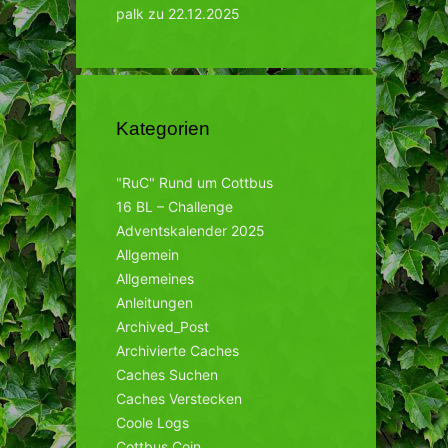
palk
zu
22.12.2025
Kategorien
"RuC" Rund um Cottbus
16 BL – Challenge
Adventskalender 2025
Allgemein
Allgemeines
Anleitungen
Archived_Post
Archivierte Caches
Caches Suchen
Caches Verstecken
Coole Logs
Cottbus Coin