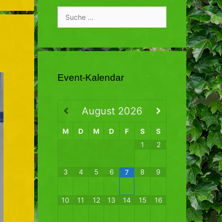
Suche
nach:
Event-Kalendar
August
2026
M
D
M
D
F
S
S
1
2
3
4
5
6
8
9
7
10
11
12
13
14
15
16