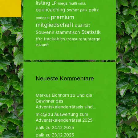
listing
LP
mega
multi
ndkk
opencaching
peitz
owner
palk
premium
podcast
mitgliedschaft
qualität
Statistik
Souvenir
stammtisch
trackables
tftc
treasurehuntergd
zukunft
Neueste Kommentare
Markus Eichhorn
zu
Und die
Gewinner des
Adventskalenderrätsels sind…
mic@
zu
Auswertung zum
Adventskalenderrätsel 2025
palk
zu
24.12.2025
palk
zu
23.12.2025