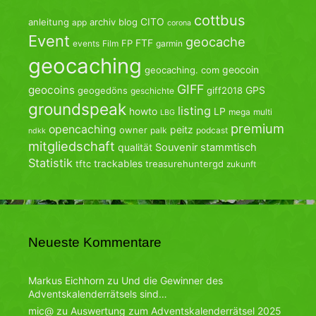
cottbus
CITO
anleitung
archiv
blog
app
corona
Event
geocache
FTF
FP
events
Film
garmin
geocaching
geocoin
geocaching. com
GIFF
geocoins
GPS
geogedöns
giff2018
geschichte
groundspeak
listing
howto
LP
mega
multi
LBG
premium
opencaching
peitz
owner
palk
podcast
ndkk
mitgliedschaft
qualität
Souvenir
stammtisch
Statistik
trackables
tftc
treasurehuntergd
zukunft
Neueste Kommentare
Markus Eichhorn
zu
Und die Gewinner des
Adventskalenderrätsels sind…
mic@
zu
Auswertung zum Adventskalenderrätsel 2025