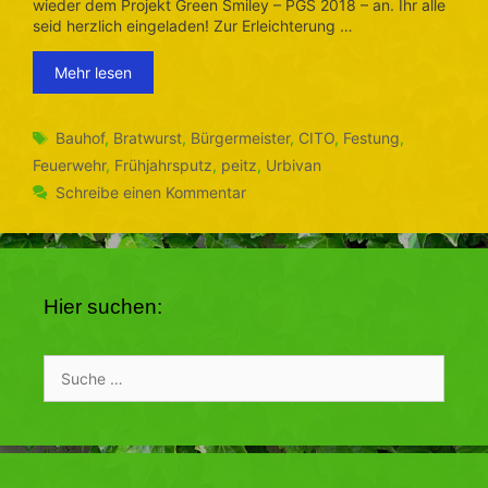
wieder dem Projekt Green Smiley – PGS 2018 – an. Ihr alle
seid herzlich eingeladen! Zur Erleichterung …
Mehr lesen
Schlagwörter
Bauhof
,
Bratwurst
,
Bürgermeister
,
CITO
,
Festung
,
Feuerwehr
,
Frühjahrsputz
,
peitz
,
Urbivan
Schreibe einen Kommentar
Hier suchen:
Suche
nach: