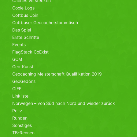
Caches Verstecken
Coole Logs
Cottbus Coin
Cottbuser Geocacherstammtisch
Das Spiel
Erste Schritte
Events
FlagStack CoExist
GCM
Geo-Kunst
Geocaching Meisterschaft Qualifikation 2019
GeoGedöns
GIFF
Linkliste
Norwegen – von Süd nach Nord und wieder zurück
Peitz
Runden
Sonstiges
TB-Rennen