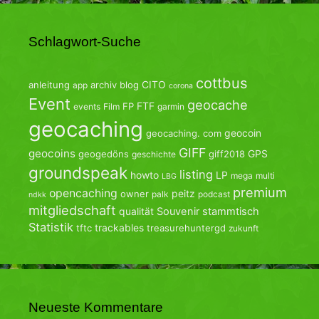
Schlagwort-Suche
cottbus
CITO
anleitung
archiv
blog
app
corona
Event
geocache
FTF
FP
events
Film
garmin
geocaching
geocoin
geocaching. com
GIFF
geocoins
GPS
geogedöns
giff2018
geschichte
groundspeak
listing
howto
LP
mega
multi
LBG
premium
opencaching
peitz
owner
palk
podcast
ndkk
mitgliedschaft
qualität
Souvenir
stammtisch
Statistik
trackables
tftc
treasurehuntergd
zukunft
Neueste Kommentare