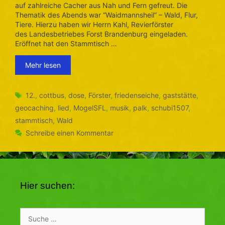
auf zahlreiche Cacher aus Nah und Fern gefreut. Die
Thematik des Abends war “Waidmannsheil” – Wald, Flur,
Tiere. Hierzu haben wir Herrn Kahl, Revierförster
des Landesbetriebes Forst Brandenburg eingeladen.
Eröffnet hat den Stammtisch …
Mehr lesen
Schlagwörter
12.
,
cottbus
,
dose
,
Förster
,
friedenseiche
,
gaststätte
,
geocaching
,
lied
,
MogelSFL
,
musik
,
palk
,
schubi1507
,
stammtisch
,
Wald
Schreibe einen Kommentar
Hier suchen:
Suche
nach: