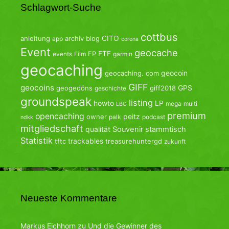
Schlagwort-Suche
cottbus
CITO
anleitung
archiv
blog
app
corona
Event
geocache
FTF
FP
events
Film
garmin
geocaching
geocoin
geocaching. com
GIFF
geocoins
GPS
geogedöns
giff2018
geschichte
groundspeak
listing
howto
LP
mega
multi
LBG
premium
opencaching
peitz
owner
palk
podcast
ndkk
mitgliedschaft
qualität
Souvenir
stammtisch
Statistik
trackables
tftc
treasurehuntergd
zukunft
Neueste Kommentare
Markus Eichhorn
zu
Und die Gewinner des