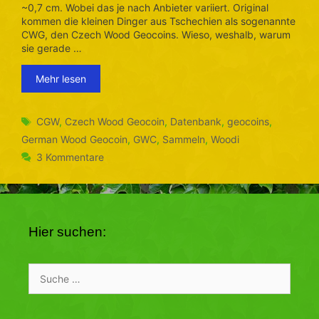
~0,7 cm. Wobei das je nach Anbieter variiert. Original
kommen die kleinen Dinger aus Tschechien als sogenannte
CWG, den Czech Wood Geocoins. Wieso, weshalb, warum
sie gerade …
Mehr lesen
Schlagwörter
CGW
,
Czech Wood Geocoin
,
Datenbank
,
geocoins
,
German Wood Geocoin
,
GWC
,
Sammeln
,
Woodi
3 Kommentare
Hier suchen:
Suche
nach: