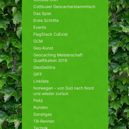
Cottbuser Geocacherstammtisch
Das Spiel
Erste Schritte
Events
FlagStack CoExist
GCM
Geo-Kunst
Geocaching Meisterschaft
Qualifikation 2019
GeoGedöns
GIFF
Linkliste
Norwegen – von Süd nach Nord
und wieder zurück
Peitz
Runden
Sonstiges
TB-Rennen
Technik