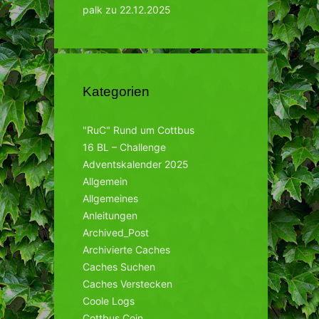
palk
zu
22.12.2025
Kategorien
"RuC" Rund um Cottbus
16 BL – Challenge
Adventskalender 2025
Allgemein
Allgemeines
Anleitungen
Archived_Post
Archivierte Caches
Caches Suchen
Caches Verstecken
Coole Logs
Cottbus Coin