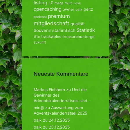
listing
LP
mega
multi
ndkk
opencaching
peitz
owner
palk
premium
podcast
mitgliedschaft
qualität
Statistik
Souvenir
stammtisch
trackables
tftc
treasurehuntergd
zukunft
Neueste Kommentare
Markus Eichhorn
zu
Und die
Gewinner des
Adventskalenderrätsels sind…
mic@
zu
Auswertung zum
Adventskalenderrätsel 2025
palk
zu
24.12.2025
palk
zu
23.12.2025