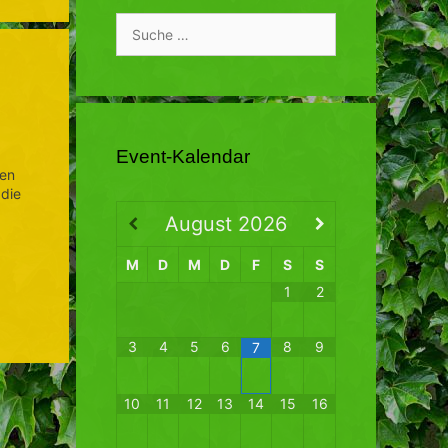
Suche
nach:
Event-Kalendar
ten
 die
August
2026
M
D
M
D
F
S
S
1
2
3
4
5
6
8
9
7
10
11
12
13
14
15
16