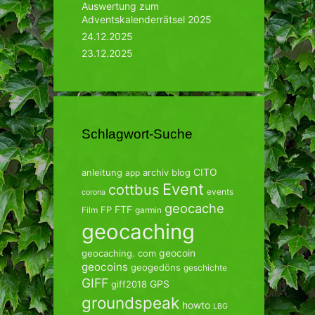
Auswertung zum
Adventskalenderrätsel 2025
24.12.2025
23.12.2025
Schlagwort-Suche
CITO
anleitung
archiv
blog
app
Event
cottbus
events
corona
geocache
FTF
FP
Film
garmin
geocaching
geocoin
geocaching. com
geocoins
geogedöns
geschichte
GIFF
GPS
giff2018
groundspeak
howto
LBG