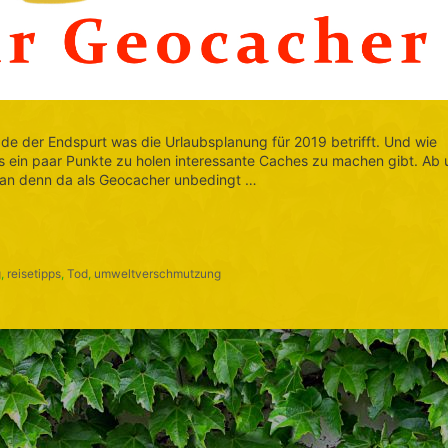
ade der Endspurt was die Urlaubsplanung für 2019 betrifft. Und wie
es ein paar Punkte zu holen interessante Caches zu machen gibt. Ab
 man denn da als Geocacher unbedingt …
g
,
reisetipps
,
Tod
,
umweltverschmutzung