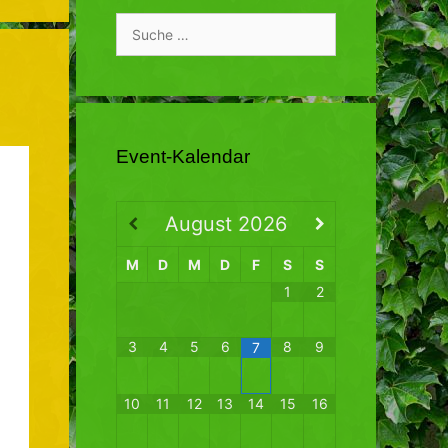
Suche
nach:
Event-Kalendar
August
2026
M
D
M
D
F
S
S
1
2
3
4
5
6
8
9
7
10
11
12
13
14
15
16