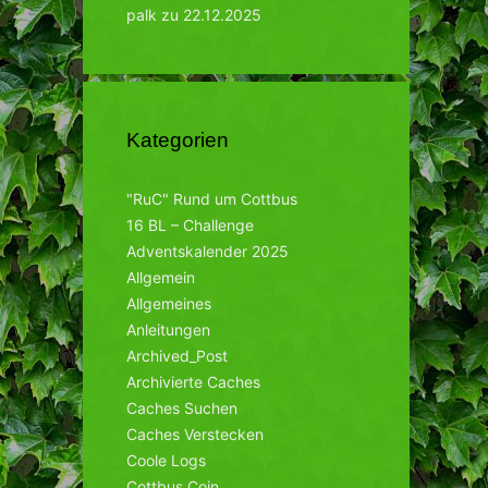
palk
zu
22.12.2025
Kategorien
"RuC" Rund um Cottbus
16 BL – Challenge
Adventskalender 2025
Allgemein
Allgemeines
Anleitungen
Archived_Post
Archivierte Caches
Caches Suchen
Caches Verstecken
Coole Logs
Cottbus Coin