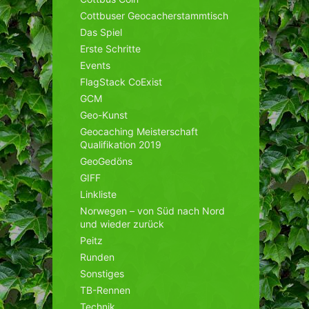
Cottbuser Geocacherstammtisch
Das Spiel
Erste Schritte
Events
FlagStack CoExist
GCM
Geo-Kunst
Geocaching Meisterschaft
Qualifikation 2019
GeoGedöns
GIFF
Linkliste
Norwegen – von Süd nach Nord
und wieder zurück
Peitz
Runden
Sonstiges
TB-Rennen
Technik