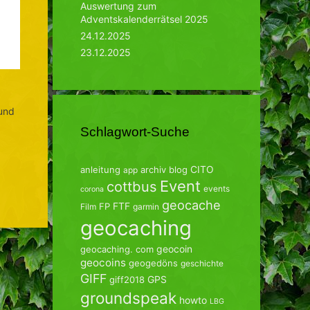
Auswertung zum
Adventskalenderrätsel 2025
24.12.2025
23.12.2025
 und
Schlagwort-Suche
CITO
anleitung
archiv
blog
app
Event
cottbus
events
corona
geocache
FTF
FP
Film
garmin
geocaching
geocoin
geocaching. com
geocoins
geogedöns
geschichte
GIFF
GPS
giff2018
groundspeak
howto
LBG