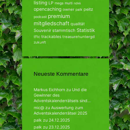
listing
LP
mega
multi
ndkk
opencaching
peitz
owner
palk
premium
podcast
mitgliedschaft
qualität
Statistik
Souvenir
stammtisch
trackables
tftc
treasurehuntergd
zukunft
Neueste Kommentare
Markus Eichhorn
zu
Und die
Gewinner des
Adventskalenderrätsels sind…
mic@
zu
Auswertung zum
Adventskalenderrätsel 2025
palk
zu
24.12.2025
palk
zu
23.12.2025