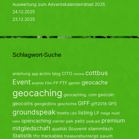
Auswertung zum Adventskalenderrätsel 2025
24.12.2025
23.12.2025
Schlagwort-Suche
cottbus
CITO
anleitung
archiv
blog
app
corona
Event
geocache
FTF
FP
events
Film
garmin
geocaching
geocoin
geocaching. com
GIFF
geocoins
GPS
geogedöns
giff2018
geschichte
groundspeak
listing
howto
LP
mega
multi
LBG
premium
opencaching
peitz
owner
palk
podcast
ndkk
mitgliedschaft
qualität
Souvenir
stammtisch
Statistik
trackables
tftc
treasurehuntergd
zukunft