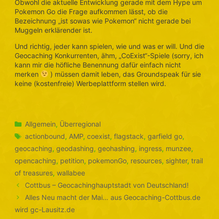
Obwohl die aktuelle Entwicklung gerade mit dem Hype um
Pokemon Go die Frage aufkommen lässt, ob die
Bezeichnung „ist sowas wie Pokemon“ nicht gerade bei
Muggeln erklärender ist.
Und richtig, jeder kann spielen, wie und was er will. Und die
Geocaching Konkurrenten, ähm, „CoExist“-Spiele (sorry, ich
kann mir die höfliche Benennung dafür einfach nicht
merken
) müssen damit leben, das Groundspeak für sie
keine (kostenfreie) Werbeplattform stellen wird.
Kategorien
Allgemein
,
Überregional
Schlagwörter
actionbound
,
AMP
,
coexist
,
flagstack
,
garfield go
,
geocaching
,
geodashing
,
geohashing
,
ingress
,
munzee
,
opencaching
,
petition
,
pokemonGo
,
resources
,
sighter
,
trail
of treasures
,
wallabee
Cottbus – Geocachinghauptstadt von Deutschland!
Alles Neu macht der Mai… aus Geocaching-Cottbus.de
wird gc-Lausitz.de