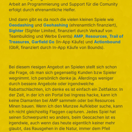
Arbeit an Programmierung und Support für die Comunity
erfolgt durch ehrenamtliche Helfer.
Und dann gibt es da noch die vielen kleinen Spiele wie
Geodashing
und
Geohashing
(ehrenamtlich finanziert),
Sighter
(Sighter Limited, finanziert durch Verkauf von
Teambuilding und Werbe Events)
AMP
,
Resources
,
Trail of
Treasures
,
Garfield Go
(In-App Käufe) und
Actionbound
(GbR, finanziert durch In-App Käufe von Bounds).
Bei diesem riesigen Angebot an Spielen stellt sich schon
die Frage, ob man sich gegenseitig Kunden bzw Spieler
wegnimmt. Ich persönlich denke ja. Allerdings weniger
durch bessere Angebote oder irgendwelche
Rabattschlachten, ich denke es ist einfach ein Zeitfaktor. In
der Zeit, in der ich ein Portal bei Ingress hacke, kann ich
keine Diamanten bei AMP sammeln oder bei Resources
Minen bauen. Wenn ich den Munzee Aufkleber suche, kann
ich nicht gleichzeitig Flaggen capturen. Jedes Spiel hat
seinen Schwerpunkt wo anders, beim Geocachen ist es
irgendwie, auch wenn das heute eigentlich keiner mehr
glaubt, das Rausgehen in die Natur, immer dem Pfeil