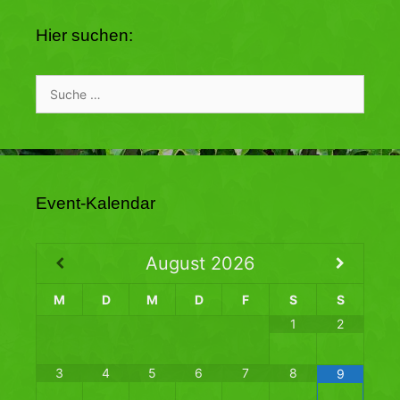
Hier suchen:
Suche
nach:
Event-Kalendar
August
2026
M
D
M
D
F
S
S
1
2
3
4
5
6
7
8
9