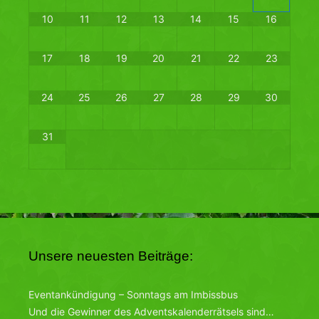
10
11
12
13
14
15
16
17
18
19
20
21
22
23
24
25
26
27
28
29
30
31
Unsere neuesten Beiträge:
Eventankündigung – Sonntags am Imbissbus
Und die Gewinner des Adventskalenderrätsels sind…