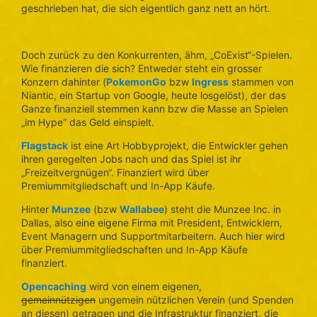
geschrieben hat, die sich eigentlich ganz nett an hört.
Doch zurück zu den Konkurrenten, ähm, „CoExist“-Spielen.
Wie finanzieren die sich? Entweder steht ein grosser
Konzern dahinter (
PokemonGo
bzw
Ingress
stammen von
Niantic, ein Startup von Google, heute losgelöst), der das
Ganze finanziell stemmen kann bzw die Masse an Spielen
„im Hype“ das Geld einspielt.
Flagstack
ist eine Art Hobbyprojekt, die Entwickler gehen
ihren geregelten Jobs nach und das Spiel ist ihr
„Freizeitvergnügen“. Finanziert wird über
Premiummitgliedschaft und In-App Käufe.
Hinter
Munzee
(bzw
Wallabee
) steht die Munzee Inc. in
Dallas, also eine eigene Firma mit President, Entwicklern,
Event Managern und Supportmitarbeitern. Auch hier wird
über Premiummitgliedschaften und In-App Käufe
finanziert.
Opencaching
wird von einem eigenen,
gemeinnützigen
ungemein nützlichen Verein (und Spenden
an diesen) getragen und die Infrastruktur finanziert, die