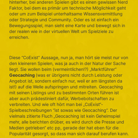
hinterher, bei anderen Spielen gibt es einen gewissen Nerd
Faktor, bei dem es primär um technische Möglichkeit geht
oder um zum Beispiel unterhaltsame Wissensvermittlung
oder Strategie und Community. Oder es ist einfach ein
Bewegungsspiel, man sieht eine Karte und bewegt sich in
der realen wie in der virtuellen Welt um Spielziele zu
erreichen.
Diese “CoExist” Aussage, nun ja, man hört sie meist nur von
den kleineren Spielen, was ja auch in der Natur der Sache
liegt. Sie wollen beim (vermeintlichen!?) „Marktführer“
Geocaching
(was er übrigens nicht durch Leistung oder
Angebot ist, sondern einfach nur, weil er am längsten da
ist!) auf die Welle aufspringen und mitreiten. Geocaching
mit seinen Listings und zu bestimmten Orten führen ist
aber auch prädestiniert dafür, Werbebotschaften zu
verbreiten. Und wie oft hört man bei „CoExist“-
Spielbeschreibungen “ist sowas wie Geocaching”. Der
vielmals zitierte Fluch „Geocaching ist kein Geheimspiel
mehr, alle berichten drüber, es wird durch die Presse und
Medien getrieben“ etc pp, gerade der hat eben für die
Popularität gesorgt, so dass man sich darauf berufen kann.