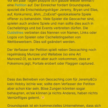
Vor ein paar Tagen ploppte (ich glaube wieder einmal?)
eine
Petition
auf. Der Einreicher fordert Groundspeak,
speziell die Entscheidungsträger Jeremy, Bryan und Elias,
auf, Konkurrenz, ähm, „CoExist“-geolokalisierte Spiele
offener zu behandeln. Viele Spieler die Geocacher sind,
spielen auch andere Spiele und man sollte dies auch in
Cachelistings und bei Events verbreiten dürfen. Die
Guidelines
verbieten das Nennen von Namen, Links oder
Logos von Spielen oder Cachelistingseiten von
Wettbewerbern. Dies soll geändert werden.
Der Verfasser der Petition spielt neben Geocaching noch
regelmässig Munzee und Wallabee (so eine Art
Munzee2.0), es kann aber auch vorkommen, dass er
Pokemons jagt, Portale erobert oder Flaggen captured.
Dass das Betreiben von Geocaching.com für Jeremy&Co
kein Hobby ist/nie war, sollte dem Verfasser der Petition
aber schon klar sein. Böse Zungen könnten sogar
behaupten, er/sie können ja nichts Anderes, haben nichts
Vernünftiges gelernt.
Groundspeak ist ein kommerzielles Unternehmen, dass sich