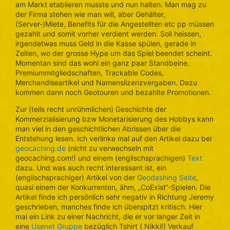
am Markt etablieren musste und nun halten. Man mag zu
der Firma stehen wie man will, aber Gehälter,
(Server-)Miete, Benefits für die Angestellten etc pp müssen
gezahlt und somit vorher verdient werden. Soll heissen,
irgendetwas muss Geld in die Kasse spülen, gerade in
Zeiten, wo der grosse Hype um das Spiel beendet scheint.
Momentan sind das wohl ein ganz paar Standbeine.
Premiummitgliedschaften, Trackable Codes,
Merchandiseartikel und Namenslizenzvergaben. Dazu
kommen dann noch Geotouren und bezahlte Promotionen.
Zur (teils recht unrühmlichen) Geschichte der
Kommerzialisierung bzw Monetarisierung des Hobbys kann
man viel in den geschichtlichen Abrissen über die
Entstehung lesen. Ich verlinke mal auf den Artikel dazu bei
geocaching.de
(nicht zu verwechseln mit
geocaching.com!) und einem (englischsprachigen)
Text
dazu. Und was auch recht interessant ist, ein
(englischsprachiger) Artikel von der
Geodashing Seite
,
quasi einem der Konkurrenten, ähm, „CoExist“-Spielen. Die
Artikel finde ich persönlich sehr negativ in Richtung Jeremy
geschrieben, manches finde ich überspitzt kritisch. Hier
mal ein Link zu einer Nachricht, die er vor langer Zeit in
eine
Usenet Gruppe
bezüglich Tshirt ( Nikki!) Verkauf