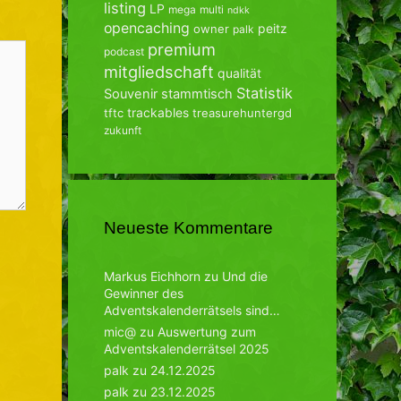
listing
LP
mega
multi
ndkk
opencaching
peitz
owner
palk
premium
podcast
mitgliedschaft
qualität
Statistik
Souvenir
stammtisch
trackables
tftc
treasurehuntergd
zukunft
Neueste Kommentare
Markus Eichhorn
zu
Und die
Gewinner des
Adventskalenderrätsels sind…
mic@
zu
Auswertung zum
Adventskalenderrätsel 2025
palk
zu
24.12.2025
palk
zu
23.12.2025