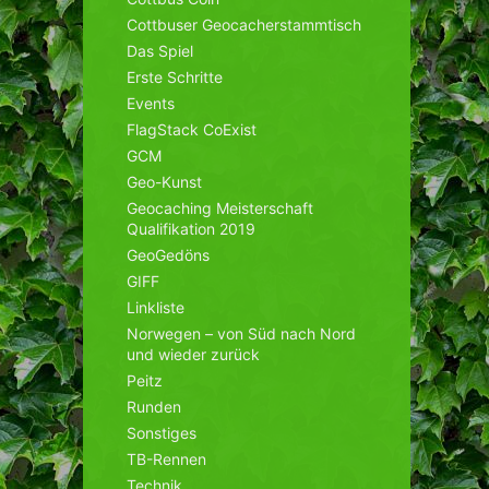
Cottbuser Geocacherstammtisch
Das Spiel
Erste Schritte
Events
FlagStack CoExist
GCM
Geo-Kunst
Geocaching Meisterschaft
Qualifikation 2019
GeoGedöns
GIFF
Linkliste
Norwegen – von Süd nach Nord
und wieder zurück
Peitz
Runden
Sonstiges
TB-Rennen
Technik