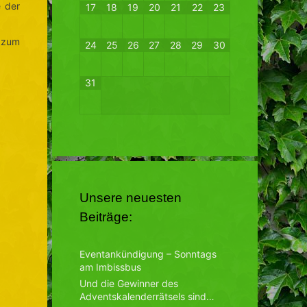
e der
17
18
19
20
21
22
23
s zum
24
25
26
27
28
29
30
31
Unsere neuesten
Beiträge:
Eventankündigung – Sonntags
am Imbissbus
Und die Gewinner des
Adventskalenderrätsels sind…