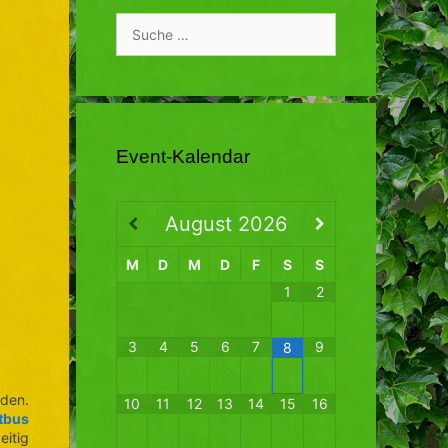
Suche
nach:
Event-Kalendar
August
2026
M
D
M
D
F
S
S
1
2
3
4
5
6
7
9
8
aden.
10
11
12
13
14
15
16
tbus
eitig