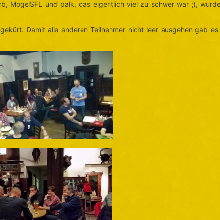
b, MogelSFL und palk, das eigentlich viel zu schwer war ;), wurd
 gekürt. Damit alle anderen Teilnehmer nicht leer ausgehen gab e