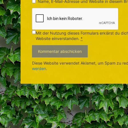
Name, E-Mail-Adresse und Website in diesem B
Mit der Nutzung dieses Formulars erklärst du di
Website einverstanden.
*
Diese Website verwendet Akismet, um Spam zu re
werden
.