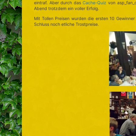
eintraf. Aber durch das
Cache-Quiz
von asp_fan_c
Abend trotzdem ein voller Erfolg.
Mit Tollen Preisen wurden die ersten 10 Gewinner
Schluss noch etliche Trostpreise.