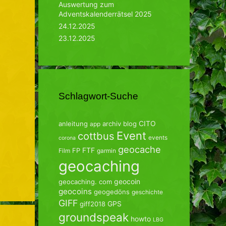
Auswertung zum
Adventskalenderrätsel 2025
24.12.2025
23.12.2025
Schlagwort-Suche
CITO
anleitung
archiv
blog
app
Event
cottbus
events
corona
geocache
FTF
FP
Film
garmin
geocaching
geocoin
geocaching. com
geocoins
geogedöns
geschichte
GIFF
GPS
giff2018
groundspeak
howto
LBG