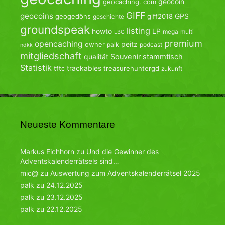
geocoin
geocaching. com
GIFF
geocoins
GPS
geogedöns
giff2018
geschichte
groundspeak
listing
howto
LP
mega
multi
LBG
premium
opencaching
peitz
owner
palk
podcast
ndkk
mitgliedschaft
qualität
Souvenir
stammtisch
Statistik
trackables
tftc
treasurehuntergd
zukunft
Neueste Kommentare
Markus Eichhorn
zu
Und die Gewinner des
Adventskalenderrätsels sind…
mic@
zu
Auswertung zum Adventskalenderrätsel 2025
palk
zu
24.12.2025
palk
zu
23.12.2025
palk
zu
22.12.2025