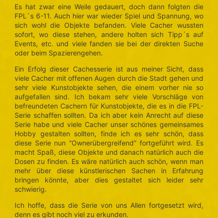
Es hat zwar eine Weile gedauert, doch dann folgten die
FPL`s 6-11. Auch hier war wieder Spiel und Spannung, wo
sich wohl die Objekte befanden. Viele Cacher wussten
sofort, wo diese stehen, andere holten sich Tipp´s auf
Events, etc. und viele fanden sie bei der direkten Suche
oder beim Spazierengehen.
Ein Erfolg dieser Cachesserie ist aus meiner Sicht, dass
viele Cacher mit offenen Augen durch die Stadt gehen und
sehr viele Kunstobjekte sehen, die einem vorher nie so
aufgefallen sind. Ich bekam sehr viele Vorschläge von
befreundeten Cachern für Kunstobjekte, die es in die FPL-
Serie schaffen sollten. Da ich aber kein Anrecht auf diese
Serie habe und viele Cacher unser schönes gemeinsames
Hobby gestalten sollten, finde ich es sehr schön, dass
diese Serie nun “Ownerübergreifend” fortgeführt wird. Es
macht Spaß, diese Objekte und danach natürlich auch die
Dosen zu finden. Es wäre natürlich auch schön, wenn man
mehr über diese künstlerischen Sachen in Erfahrung
bringen könnte, aber dies gestaltet sich leider sehr
schwierig.
Ich hoffe, dass die Serie von uns Allen fortgesetzt wird,
denn es gibt noch viel zu erkunden.