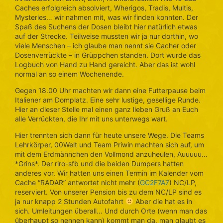
Caches erfolgreich absolviert, Wherigos, Tradis, Multis,
Mysteries… wir nahmen mit, was wir finden konnten. Der
Spaß des Suchens der Dosen bleibt hier natürlich etwas
auf der Strecke. Teilweise mussten wir ja nur dorthin, wo
viele Menschen – ich glaube man nennt sie Cacher oder
Dosenverrückte – in Grüppchen standen. Dort wurde das
Logbuch von Hand zu Hand gereicht. Aber das ist wohl
normal an so einem Wochenende.
Gegen 18.00 Uhr machten wir dann eine Futterpause beim
Italiener am Domplatz. Eine sehr lustige, gesellige Runde.
Hier an dieser Stelle mal einen ganz lieben Gruß an Euch
alle Verrückten, die Ihr mit uns unterwegs wart.
Hier trennten sich dann für heute unsere Wege. Die Teams
Lehrkörper, 00Welt und Team Priwin machten sich auf, um
mit dem Erdmännchen den Vollmond anzuheulen, Auuuuu…
*Grins*. Der riro-sfb und die beiden Dumpers hatten
anderes vor. Wir hatten uns einen Termin im Kalender vom
Cache “RADAR” antwortet nicht mehr (
GC2F7A7
) NC/LP,
reserviert. Von unserer Pension bis zu dem NC/LP sind es
ja nur knapp 2 Stunden Autofahrt
Aber die hat es in
sich. Umleitungen überall… Und durch Orte (wenn man das
überhaupt so nennen kann) kommt man da, man glaubt es