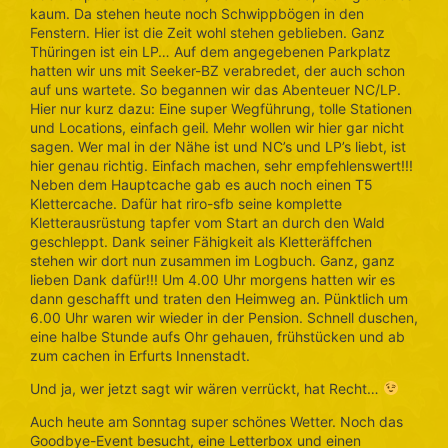
kaum. Da stehen heute noch Schwippbögen in den
Fenstern. Hier ist die Zeit wohl stehen geblieben. Ganz
Thüringen ist ein LP… Auf dem angegebenen Parkplatz
hatten wir uns mit Seeker-BZ verabredet, der auch schon
auf uns wartete. So begannen wir das Abenteuer NC/LP.
Hier nur kurz dazu: Eine super Wegführung, tolle Stationen
und Locations, einfach geil. Mehr wollen wir hier gar nicht
sagen. Wer mal in der Nähe ist und NC’s und LP’s liebt, ist
hier genau richtig. Einfach machen, sehr empfehlenswert!!!
Neben dem Hauptcache gab es auch noch einen T5
Klettercache. Dafür hat riro-sfb seine komplette
Kletterausrüstung tapfer vom Start an durch den Wald
geschleppt. Dank seiner Fähigkeit als Kletteräffchen
stehen wir dort nun zusammen im Logbuch. Ganz, ganz
lieben Dank dafür!!! Um 4.00 Uhr morgens hatten wir es
dann geschafft und traten den Heimweg an. Pünktlich um
6.00 Uhr waren wir wieder in der Pension. Schnell duschen,
eine halbe Stunde aufs Ohr gehauen, frühstücken und ab
zum cachen in Erfurts Innenstadt.
Und ja, wer jetzt sagt wir wären verrückt, hat Recht…
Auch heute am Sonntag super schönes Wetter. Noch das
Goodbye-Event besucht, eine Letterbox und einen