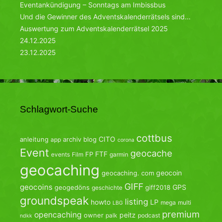
Eventankündigung – Sonntags am Imbissbus
Und die Gewinner des Adventskalenderrätsels sind…
Auswertung zum Adventskalenderrätsel 2025
24.12.2025
23.12.2025
Schlagwort-Suche
cottbus
CITO
anleitung
archiv
blog
app
corona
Event
geocache
FTF
FP
events
Film
garmin
geocaching
geocoin
geocaching. com
GIFF
geocoins
GPS
geogedöns
giff2018
geschichte
groundspeak
listing
howto
LP
mega
multi
LBG
premium
opencaching
peitz
owner
palk
podcast
ndkk