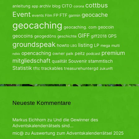
cottbus
CITO
anleitung
archiv
blog
app
corona
Event
geocache
FTF
FP
events
Film
garmin
geocaching
geocoin
geocaching. com
GIFF
geocoins
GPS
geogedöns
giff2018
geschichte
groundspeak
listing
howto
LP
mega
multi
LBG
premium
opencaching
peitz
owner
palk
podcast
ndkk
mitgliedschaft
qualität
Souvenir
stammtisch
Statistik
trackables
tftc
treasurehuntergd
zukunft
Neueste Kommentare
Markus Eichhorn
zu
Und die Gewinner des
Adventskalenderrätsels sind…
mic@
zu
Auswertung zum Adventskalenderrätsel 2025