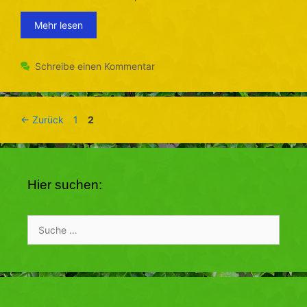
Mehr lesen
Schreibe einen Kommentar
Seite
Seite
←
Zurück
1
2
Hier suchen:
Suche
nach: