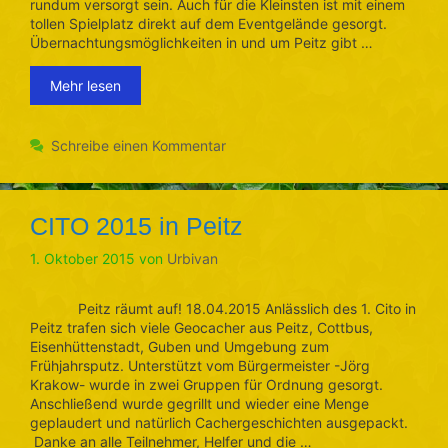
rundum versorgt sein. Auch für die Kleinsten ist mit einem
tollen Spielplatz direkt auf dem Eventgelände gesorgt.
Übernachtungsmöglichkeiten in und um Peitz gibt …
Mehr lesen
Schreibe einen Kommentar
CITO 2015 in Peitz
1. Oktober 2015
von
Urbivan
Peitz räumt auf! 18.04.2015 Anlässlich des 1. Cito in
Peitz trafen sich viele Geocacher aus Peitz, Cottbus,
Eisenhüttenstadt, Guben und Umgebung zum
Frühjahrsputz. Unterstützt vom Bürgermeister -Jörg
Krakow- wurde in zwei Gruppen für Ordnung gesorgt.
Anschließend wurde gegrillt und wieder eine Menge
geplaudert und natürlich Cachergeschichten ausgepackt.
Danke an alle Teilnehmer, Helfer und die …